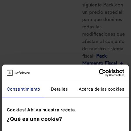
siguiente Pack con
un precio especial
para que domines
todas las
modificaciones que
afectan al conjunto
de nuestro sistema
fiscal:
Pack
Memento Fiscal +
Memento Express
Novedades
Tributarias
Consentimiento
Detalles
Acerca de las cookies
Cookies! Ahí va nuestra receta.
¿Qué es una cookie?