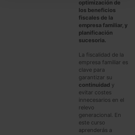
optimización de
seleccionar solo aquellas que quieras permitir en tu
los beneficios
navegador. Si no seleccionas ninguna utilizaremos
fiscales de la
las que sean indispensables para la navegación.
empresa familiar, y
planificación
Saber más acerca de las cookies
sucesoria.
La fiscalidad de la
empresa familiar es
clave para
garantizar su
continuidad
y
evitar costes
innecesarios en el
relevo
generacional. En
este curso
aprenderás a