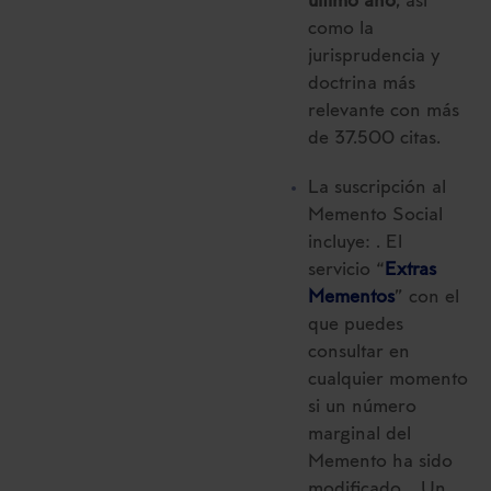
último año
, así
como la
jurisprudencia y
doctrina más
relevante con más
de 37.500 citas.
La suscripción al
Memento Social
incluye: . El
servicio “
Extras
Mementos
” con el
que puedes
consultar en
cualquier momento
si un número
marginal del
Memento ha sido
modificado. . Un