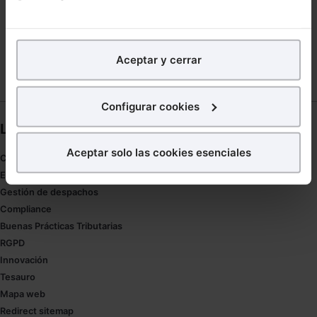
SEMINARIO DERECHO DEPORTIVO
En Lefebvre utilizamos las cookies con
fines
SISTEMA OPERATIVO
SOCIEDAD MERCANTIL
analíticos
para tratar de
mejorar tu experiencia
en
Aceptar y cerrar
nuestra página web. También con fines publicitarios,
para poder mostrarte publicidad y contenidos de tu
interés.
Configurar cookies
Links directos
¿Qué puedes hacer?
Aceptar solo las cookies esenciales
Coronavirus
Puedes
aceptar
las cookies para que tu experiencia
Estudio de salud abogacía
en la web sea óptima
Gestión de despachos
Puedes
aceptar solo las esenciales
para denegar
Compliance
todas las cookies excepto aquellas imprescindibles.
Buenas Prácticas Tributarias
También puedes
configurar
las cookies y
RGPD
seleccionar solo aquellas que quieras permitir en tu
Innovación
navegador. Si no seleccionas ninguna utilizaremos
Tesauro
las que sean indispensables para la navegación.
Mapa web
Redirect sitemap