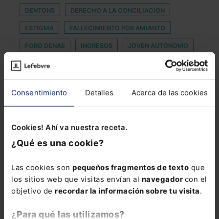
DENTONS
DERECHO A LA CONCILIACIÓN
ESTIGMA
FALLECIMIENTO POR AMIANTO
FORO DENAE
INGRESOS
JOVEN AUTÓNOMO
MATRIMONIO FALSO
MORISIDAD
MUTUAS COLABORADORAS DE LA SEGURIDAD SOCIAL
Consentimiento
Detalles
Acerca de las cookies
OPOSICIONES
ORDEN GECCO
PRESENTACIÓN TELEMÁTICA
Cookies! Ahí va nuestra receta.
PRESTIGIO PROFESIONAL
¿Qué es una cookie?
PRETENSIONES CONEXAS
PREVIO
Las cookies son
pequeños fragmentos de texto
que
PRODUCTOS INFORMÁTICOS
los sitios web que visitas envían al
navegador
con el
REFORMA DEL SENADO
REUTILIZACIÓN
objetivo de
recordar la información sobre tu visita
.
SEMÁFORO ROJO
¿Para qué las utilizamos?