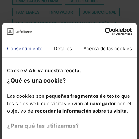
EMPLEADOS NOTARÍA
FALLECIMEINTO
FAMILIARES
INNOVADOR
JURISDICCIONAL
LEY REGULADORA DE LOS CONTRATOS DE CRÉDITO
INMOBILIARIO
LIDERAZGO FEMENINO
MEDIOS DIGITALES
Consentimiento
Detalles
Acerca de las cookies
MOBILE
MODET
PAGAR O ACEPTAR
POBLACIÓN PENITENCIARIA
Cookies! Ahí va nuestra receta.
PROCEDIMIENTO CIVIL
¿Qué es una cookie?
REMUNERACIÓN POR GRABACIÓN
Las cookies son
pequeños fragmentos de texto
que
RESPONSABILIDADES DIGITALES
REVISTAS
los sitios web que visitas envían al
navegador
con el
SOCIEDADES DE GARANTÍA RECÍPROCA
objetivo de
recordar la información sobre tu visita
.
SUPERVISIÓN HUMANA
VÍDEO OTT
¿Para qué las utilizamos?
VÍDEOS MUSICALES
VIVIENDA FAMILIAR