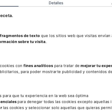
Detalles
El Derecho
Leer artículo
receta.
fragmentos de texto
que los sitios web que visitas envían
AR
ormación sobre tu visita
.
RSONAL Y FAMILIAR
CORNETA
CUANTÍAS
DECANO DE LA 
CIÓN REGISTRO CIVIL
ECONOMÍA DIGITAL AMETIC
ECOSISTEM
s cookies con
fines analíticos
para tratar de
mejorar tu expe
licitarios, para poder mostrarte publicidad y contenidos de
FUTURO
GEOREFERENCIACIÓN
IDEALISTA
INTERINOS
NATURAL
LISTA ROBINSON
MEDIDA TRIBUTARIA
NECESARI
CER”
PREMIOS FORBES
PRESTATARIO
RESOLUCION ADMIN
s para que tu experiencia en la web sea óptima
SPAM TELEFÓNICO
TAVIRA
senciales
para denegar todas las cookies excepto aquellas 
ar
las cookies y seleccionar solo aquellas que quieras permi