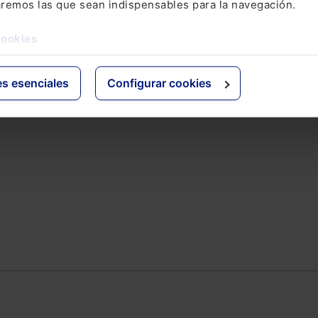
aremos las que sean indispensables para la navegación.
ativo
Otras webs de Lefebvr
cookies
Espacioasesoria.com
ine
Espaciopymes.com
es esenciales
Configurar cookies
Blog de Actualidad