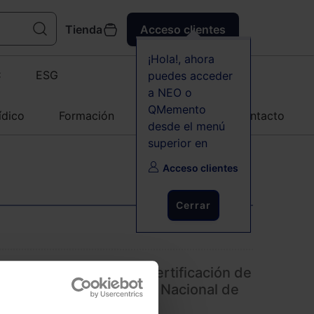
Tienda
Acceso clientes
¡Hola!, ahora
C
ESG
puedes acceder
a NEO o
QMemento
ídico
Formación
Agenda
Contacto
desde el menú
superior en
Acceso clientes
Cerrar
ffice 365 renuevan la certificación de
 Nivel Alto del Esquema Nacional de