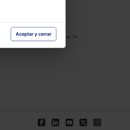
e
Contacto
Tel.: 91 210 80 00
clientes@lefebvre.es
Aceptar y cerrar
Monasterios de Suso y Yuso, 34
28049 Madrid