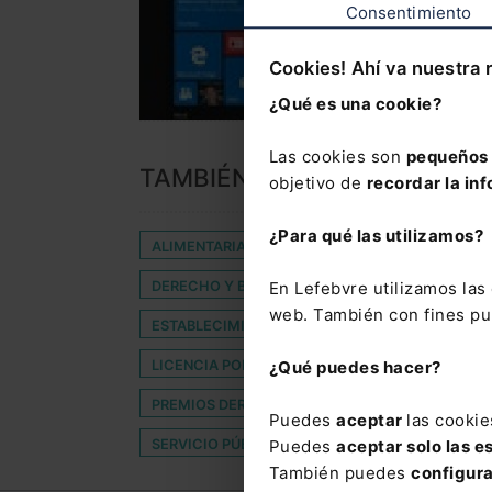
Consentimiento
Cookies! Ahí va nuestra 
¿Qué es una cookie?
Las cookies son
pequeños 
TAMBIÉN TE PUEDE INTERES
objetivo de
recordar la inf
¿Para qué las utilizamos?
ALIMENTARIA
CONCILIACIÓN DE LA VIDA PE
DERECHO Y BIENESTAR ANIMAL
DIGITALIZA
En Lefebvre utilizamos la
web. También con fines pub
ESTABLECIMIENTO
ESTAFA INFORMÁTICA
LICENCIA POR RIESGO DURANTE LA LACTANCIA 
¿Qué puedes hacer?
PREMIOS DERECHOS HUMANOS “CARLOS CARNI
Puedes
aceptar
las cookie
SERVICIO PÚBLICO DE EMPLEO ESTATAL (SEPE)
Puedes
aceptar solo las e
También puedes
configur