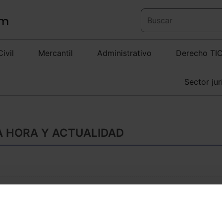
Civil
Mercantil
Administrativo
Derecho TI
Sector jur
MA HORA Y ACTUALIDAD
Microsoft Azure y O
conformidad con el
Seguridad