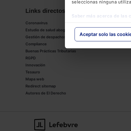
seleccionas ninguna utiliz
Links directos
Corpor
Saber más acerca de las 
Coronavirus
Lefebvre
Estudio de salud abogacía
Tienda onl
Aceptar solo las cooki
Gestión de despachos
Formación
Compliance
Empleos
Buenas Prácticas Tributarias
RGPD
Innovación
Tesauro
Mapa web
Redirect sitemap
Autores de El Derecho