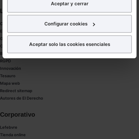
Aceptar y cerrar
nuestra página web. También con fines publicitarios,
Links directos
para poder mostrarte publicidad y contenidos de tu
interés.
Configurar cookies
Coronavirus
Estudio de salud abogacía
¿Qué puedes hacer?
Gestión de despachos
Aceptar solo las cookies esenciales
Compliance
Puedes
aceptar
las cookies para que tu experiencia
Buenas Prácticas Tributarias
en la web sea óptima
RGPD
Puedes
aceptar solo las esenciales
para denegar
Innovación
todas las cookies excepto aquellas imprescindibles.
Tesauro
También puedes
configurar
las cookies y
Mapa web
seleccionar solo aquellas que quieras permitir en tu
Redirect sitemap
navegador. Si no seleccionas ninguna utilizaremos
Autores de El Derecho
las que sean indispensables para la navegación.
Corporativo
Saber más acerca de las cookies
Lefebvre
Tienda online