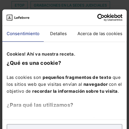
ETOP
GRABACIONES EN LA SEDES JUDICIALES
HISTORIA SOCIAL
INFLUENCERS
INFRAESTRUCTURAS
INVESTIGADOR
Consentimiento
Detalles
Acerca de las cookies
LEY DEL JUEGO
LÍNEA DE CRÉDITO
LJV
MORATORIA DE PRÉSTAMOS
Cookies! Ahí va nuestra receta.
PLAN ANUAL NORMATIVO DE 2021
¿Qué es una cookie?
PROGRAMA DE AYUDAS
Las cookies son
pequeños fragmentos de texto
que
REAL DECRETO-LEY 2/2020
REPETICION
los sitios web que visitas envían al
navegador
con el
SEGURIDAD DIGITAL
SOLIDARIDAD
SPEC
objetivo de
recordar la información sobre tu visita
.
TRAMITE
UNIVERSIDAD DEUSTO
¿Para qué las utilizamos?
En Lefebvre utilizamos las cookies con
fines
analíticos
para tratar de
mejorar tu experiencia
en