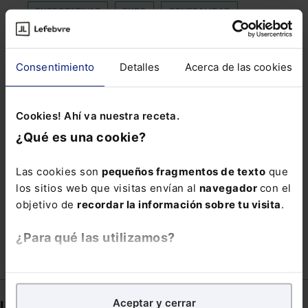
EXPECTATIVAS
EXPO
GENERALIDAD
HOLDING
HOSPITAL GREGORIO MARAÑÓN
INTEGRARÁN
JAVIER SIERRA
JUEGOS
Consentimiento
Detalles
Acerca de las cookies
LIMITES
PARADOJICA
PERMISO LABORAL
QUEBRANTAMIENTO DE CONDENA
Cookies! Ahí va nuestra receta.
¿Qué es una cookie?
TELEFORMACIÓN BONIFICABLE
TRIBUNA SUPREMO
Las cookies son
pequeños fragmentos de texto
que
VIOLENCIA CONTRA LA INFANCIA
los sitios web que visitas envían al
navegador
con el
objetivo de
recordar la información sobre tu visita
.
VOTO TELEMATICO
X
¿Para qué las utilizamos?
En Lefebvre utilizamos las cookies con
fines
analíticos
para tratar de
mejorar tu experiencia
en
Aceptar y cerrar
nuestra página web. También con fines publicitarios,
Links directos