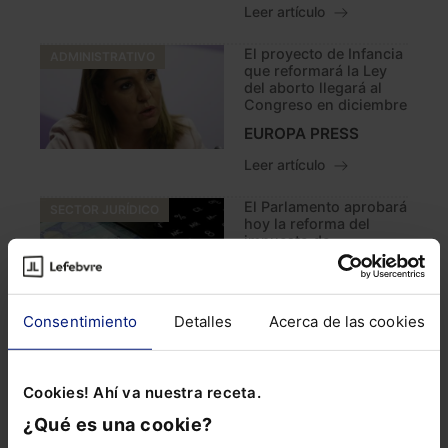
Leer artículo
El proyecto de Infancia
ADMINISTRATIVO
que reformará la Ley
del aborto llegará al
Congreso en diciembre
EUROPA PRESS
Leer artículo
El Parlamento aprobará
SECTOR JURÍDICO
hoy la reforma del
impuesto de
sucesiones y
donaciones
EUROPA PRESS
Consentimiento
Detalles
Acerca de las cookies
Leer artículo
La Ley de Documentos,
SECTOR JURÍDICO
Cookies! Ahí va nuestra receta.
Archivos y Patrimonio
Documental supera el
¿Qué es una cookie?
debate de totalidad en
el Parlamento andaluz