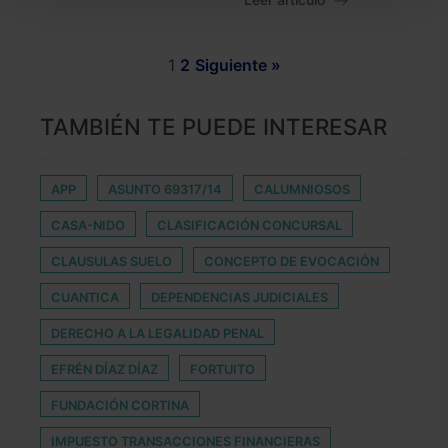
Leer artículo
También puedes
configurar
las cookies y
seleccionar solo aquellas que quieras permitir en tu
navegador. Si no seleccionas ninguna utilizaremos
1
2
Siguiente »
las que sean indispensables para la navegación.
TAMBIÉN TE PUEDE INTERESAR
Saber más acerca de las cookies
APP
ASUNTO 69317/14
CALUMNIOSOS
CASA-NIDO
CLASIFICACIÓN CONCURSAL
CLAUSULAS SUELO
CONCEPTO DE EVOCACIÓN
CUANTICA
DEPENDENCIAS JUDICIALES
DERECHO A LA LEGALIDAD PENAL
EFRÉN DÍAZ DÍAZ
FORTUITO
FUNDACIÓN CORTINA
IMPUESTO TRANSACCIONES FINANCIERAS