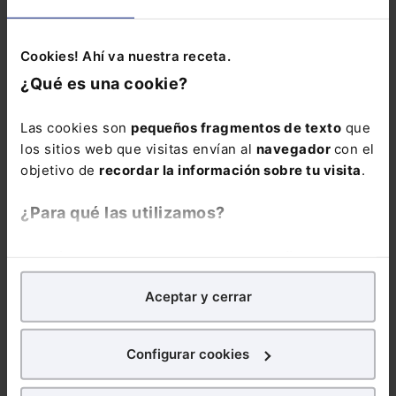
Calidad de los datos e
SECTOR JURÍDICO
información de
carácter personal
Cookies! Ahí va nuestra receta.
Pedro de la Torre
¿Qué es una cookie?
Rodríguez
Leer artículo
Las cookies son
pequeños fragmentos de texto
que
los sitios web que visitas envían al
navegador
con el
Personal laboral del
COM. JURISPRUDENCIA
Ayuntamiento.
objetivo de
recordar la información sobre tu visita
.
Reclamación de
diferencias salariales
por un "inadecuado
¿Para qué las utilizamos?
encuadramiento
funcional"
En Lefebvre utilizamos las cookies con
fines
El Derecho
analíticos
para tratar de
mejorar tu experiencia
en
Leer artículo
Aceptar y cerrar
nuestra página web. También con fines publicitarios,
para poder mostrarte publicidad y contenidos de tu
Valoración legal del
CIVIL
interés.
daño personal: un año
Configurar cookies
de vigencia del nuevo
baremo - Copia
¿Qué puedes hacer?