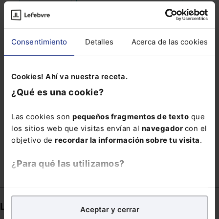
ECONOMICO-ADMINISTRATIVA
ENTIDAD MUNICIPAL
FABRICANTE
Consentimiento
Detalles
Acerca de las cookies
FONDOS DE RECUPERACIÓN
GASTO PÚBLICO
HOMICIDA
INE
MAQUINA RECREATIVA
Cookies! Ahí va nuestra receta.
PLAN ANUAL NORMATIVO DE 2020
¿Qué es una cookie?
PLAN DE EXTENSIÓN
PROMESA
Las cookies son
pequeños fragmentos de texto
que
RECEPTACIÓN
SOLER
TELETRABAJAR
los sitios web que visitas envían al
navegador
con el
TRÁFICO BIENES
TRANSFORMA
objetivo de
recordar la información sobre tu visita
.
¿Para qué las utilizamos?
En Lefebvre utilizamos las cookies con
fines
analíticos
para tratar de
mejorar tu experiencia
en
Links directos
Aceptar y cerrar
nuestra página web. También con fines publicitarios,