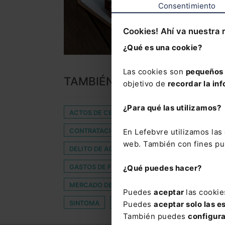
Consentimiento
Cookies! Ahí va nuestra 
¿Qué es una cookie?
Las cookies son
pequeños 
TAMBIÉN TE PUEDE INTERES
objetivo de
recordar la inf
¿Para qué las utilizamos?
ACTOS DE CELEBRACIÓN
AHORRO
CAT
CONTRATACIÓN FRAUDULENTA
CONTROL H
En Lefebvre utilizamos la
web. También con fines pub
DELITO DE AGRESIÓN SEXUAL
DESAHUCIO P
GASTOS DE FORMALIZACIÓN DE HIPOTECA
¿Qué puedes hacer?
MERCADO DE CRIPTOACTIVOS
MINISTERIO 
Puedes
aceptar
las cookie
SINTOMA
TOMADORES
VULNERABILIDA
Puedes
aceptar solo las e
También puedes
configur