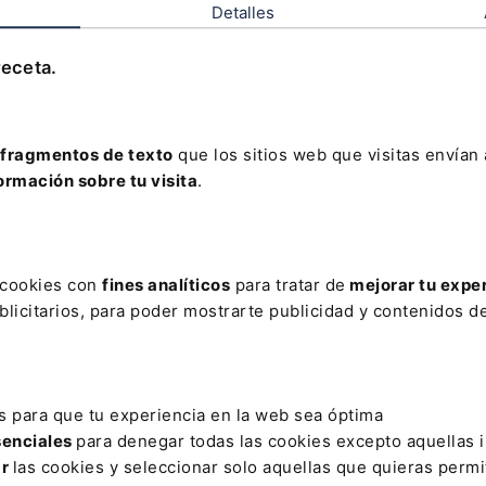
Detalles
Leer artículo
receta.
fragmentos de texto
que los sitios web que visitas envían
AR
ormación sobre tu visita
.
ALUNYA
COMPETENCIA DIGITAL
CONCIENCIA CIBERNÉTICA
ORARIO
COPOSEEDORES
DELITO CONTINUADO CONTRA LOS D
s cookies con
fines analíticos
para tratar de
mejorar tu expe
licitarios, para poder mostrarte publicidad y contenidos de
OR IMPAGO DE RENTAS
DNI ELECTRÓNICO
EXMUJER
FER
INMATRICULADA
INTRODUCIDA
IV CONGRESO INTERNACIONA
DE POLÍTICA TERRITORIAL
PARTIDA PRESUPUESTARIA
PERMISO
s para que tu experiencia en la web sea óptima
D
XUNTA
senciales
para denegar todas las cookies excepto aquellas 
ar
las cookies y seleccionar solo aquellas que quieras permi