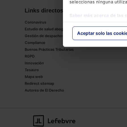
seleccionas ninguna utiliz
Links directos
Corpor
Saber más acerca de las 
Coronavirus
Lefebvre
Estudio de salud abogacía
Tienda onl
Aceptar solo las cooki
Gestión de despachos
Formación
Compliance
Empleos
Buenas Prácticas Tributarias
RGPD
Innovación
Tesauro
Mapa web
Redirect sitemap
Autores de El Derecho