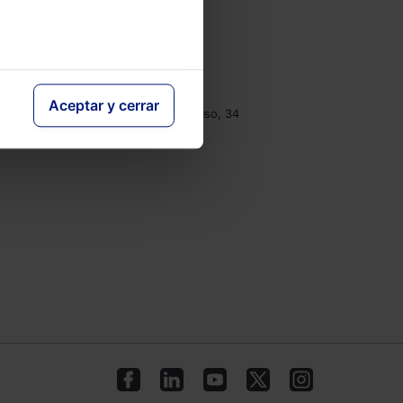
e
Contacto
Tel.: 91 210 80 00
clientes@lefebvre.es
Aceptar y cerrar
Monasterios de Suso y Yuso, 34
28049 Madrid