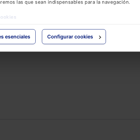
aremos las que sean indispensables para la navegación.
ativo
Otras webs de Lefebvr
cookies
Espacioasesoria.com
ine
Espaciopymes.com
es esenciales
Configurar cookies
Blog de Actualidad