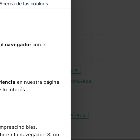
Acerca de las cookies
 al
navegador
con el
CONSEJO GENERAL DE LA ABOGACÍA
ERECHOS DE LOS CIUDADANOS EXTRANJEROS
riencia
en nuestra página
 tu interés.
NANDEZ-LAYOS
FGE
L JURISCUBA
LLYC
 PARENTAL
PLAZOS ADMINISTRATIVOS
imprescindibles.
tir en tu navegador. Si no