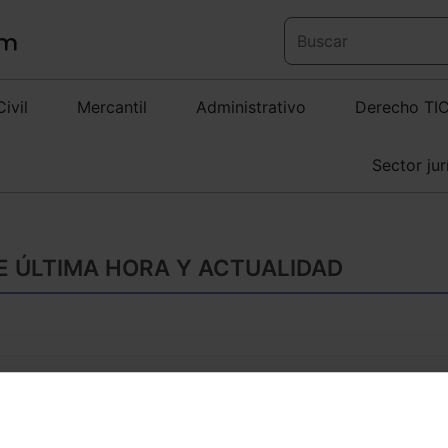
Civil
Mercantil
Administrativo
Derecho TI
Sector jur
DE ÚLTIMA HORA Y ACTUALIDAD
Lefebvre presenta 
de la Covid-19 en 
ElDerecho.com