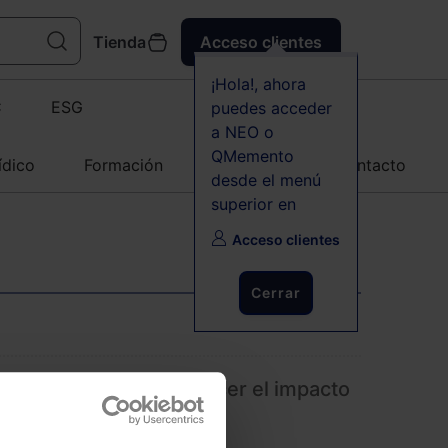
Tienda
Acceso clientes
¡Hola!, ahora
C
ESG
puedes acceder
a NEO o
QMemento
ídico
Formación
Agenda
Contacto
desde el menú
superior en
Acceso clientes
Cerrar
la obra clave para conocer el impacto
los arrendamientos