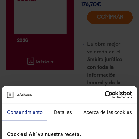
176,70
€
COMPRAR
La obra mejor
valorada en el
ámbito jurídico,
con toda la
información
laboral y de la
Seguridad Social
en un único
volumen.
Consentimiento
Detalles
Acerca de las cookies
Incluye el estudio
de todas las
Cookies! Ahí va nuestra receta.
novedades y