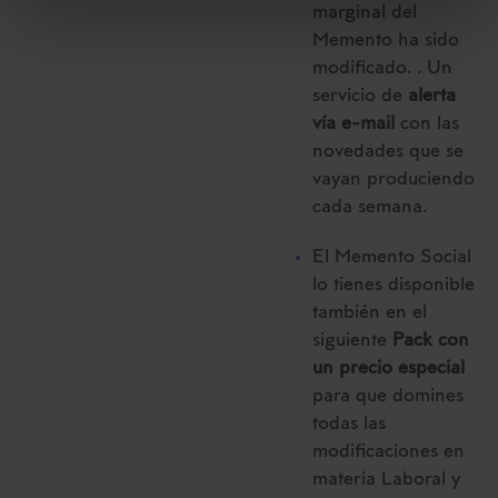
Puedes
aceptar solo las esenciales
para denegar
marginal del
todas las cookies excepto aquellas imprescindibles.
Memento ha sido
También puedes
configurar
las cookies y
modificado. . Un
seleccionar solo aquellas que quieras permitir en tu
servicio de
alerta
navegador. Si no seleccionas ninguna utilizaremos
vía e-mail
con las
las que sean indispensables para la navegación.
novedades que se
vayan produciendo
Saber más acerca de las cookies
cada semana.
El Memento Social
lo tienes disponible
también en el
siguiente
Pack con
un precio especial
para que domines
todas las
modificaciones en
materia Laboral y