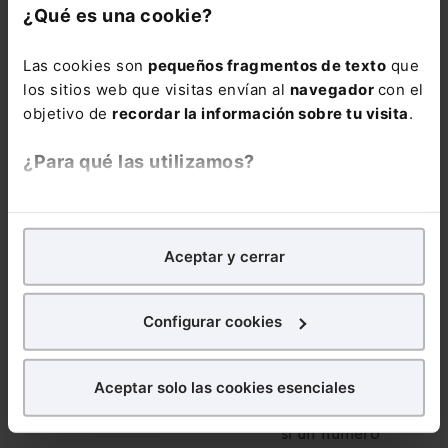
¿Qué es una cookie?
reformas
legislativas del
Las cookies son
pequeños fragmentos de texto
que
último año
, así
los sitios web que visitas envían al
navegador
con el
como la
objetivo de
recordar la información sobre tu visita
.
jurisprudencia y
doctrina más
¿Para qué las utilizamos?
relevante con más
de 37.500 citas.
En Lefebvre utilizamos las cookies con
fines
analíticos
para tratar de
mejorar tu experiencia
en
La suscripción al
Aceptar y cerrar
nuestra página web. También con fines publicitarios,
Memento Social
para poder mostrarte publicidad y contenidos de tu
incluye: . El
interés.
servicio “
Extras
Configurar cookies
Mementos
” con el
¿Qué puedes hacer?
que puedes
consultar en
Aceptar solo las cookies esenciales
Puedes
aceptar
las cookies para que tu experiencia
cualquier momento
en la web sea óptima
si un número