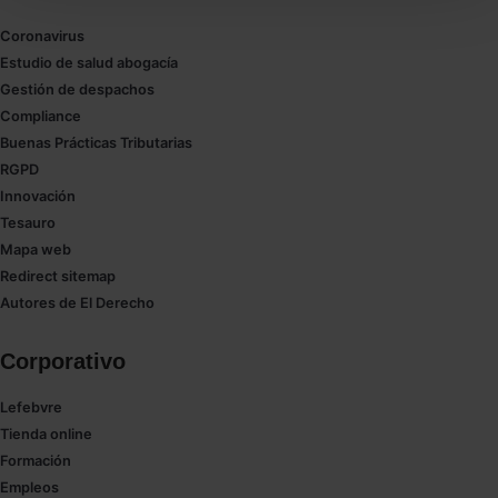
También puedes
configurar
las cookies y
seleccionar solo aquellas que quieras permitir en tu
Coronavirus
navegador. Si no seleccionas ninguna utilizaremos
Estudio de salud abogacía
las que sean indispensables para la navegación.
Gestión de despachos
Compliance
Saber más acerca de las cookies
Buenas Prácticas Tributarias
RGPD
Innovación
Tesauro
Mapa web
Redirect sitemap
Autores de El Derecho
Corporativo
Lefebvre
Tienda online
Formación
Empleos