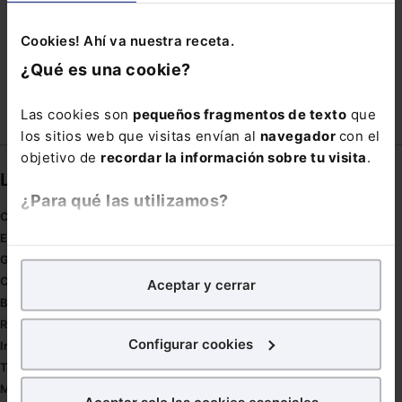
REPUTACIÓN ONLINE
TECHEDGE
Cookies! Ahí va nuestra receta.
TECNOLOGIA 5G
ZERO
¿Qué es una cookie?
Las cookies son
pequeños fragmentos de texto
que
los sitios web que visitas envían al
navegador
con el
objetivo de
recordar la información sobre tu visita
.
Links directos
¿Para qué las utilizamos?
Coronavirus
Estudio de salud abogacía
En Lefebvre utilizamos las cookies con
fines
Gestión de despachos
analíticos
para tratar de
mejorar tu experiencia
en
Compliance
Aceptar y cerrar
nuestra página web. También con fines publicitarios,
Buenas Prácticas Tributarias
para poder mostrarte publicidad y contenidos de tu
RGPD
interés.
Configurar cookies
Innovación
Tesauro
¿Qué puedes hacer?
Mapa web