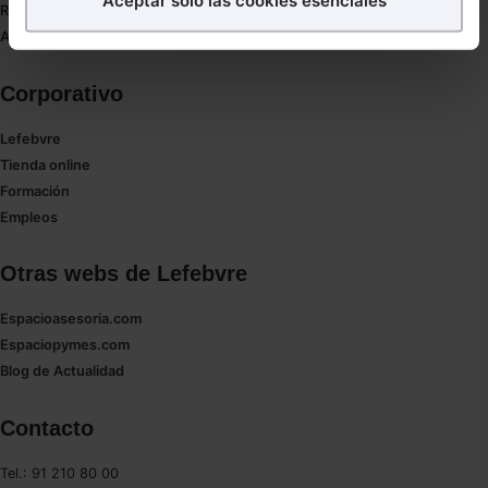
Aceptar solo las cookies esenciales
Redirect sitemap
Puedes
aceptar
las cookies para que tu experiencia
Autores de El Derecho
en la web sea óptima
Puedes
aceptar solo las esenciales
para denegar
Corporativo
todas las cookies excepto aquellas imprescindibles.
También puedes
configurar
las cookies y
Lefebvre
seleccionar solo aquellas que quieras permitir en tu
Tienda online
navegador. Si no seleccionas ninguna utilizaremos
Formación
las que sean indispensables para la navegación.
Empleos
Saber más acerca de las cookies
Otras webs de Lefebvre
Espacioasesoria.com
Espaciopymes.com
Blog de Actualidad
Contacto
Tel.: 91 210 80 00