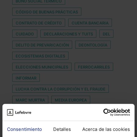
BONO SOCIAL TÉRMICO
CÓDIGO DE BUENAS PRÁCTICAS
CONTRATO DE CRÉDITO
CUENTA BANCARIA
CUIDADO
DECLARACIONES Y TUITS
DEL
DELITO DE PREVARICACIÓN
DEONTOLOGÍA
ECOSISTEMAS DIGITALES
ELECCIONES MUNICIPALES
FERROCARRILES
INFORMAR
LUCHA CONTRA LA CORRUPCIÓN Y EL FRAUDE
MARC MURTRA
MEDIA EUROPEA
MESES VERANO
MUERTE DE TRABAJADOR
MUJER
PREVENCION DE DELITOS
RECORTES
Consentimiento
Detalles
Acerca de las cookies
REGULATORIOS
REIVINDICATORIA