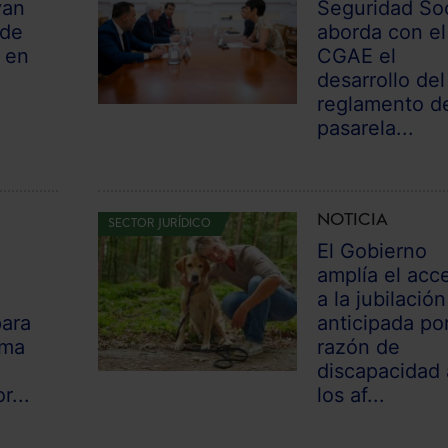
van
Seguridad Soc
 de
aborda con el
 en
CGAE el
desarrollo del
reglamento de
pasarela...
NOTICIA
SECTOR JURÍDICO
El Gobierno
amplía el acc
a la jubilación
para
anticipada po
oma
razón de
discapacidad 
r...
los af...