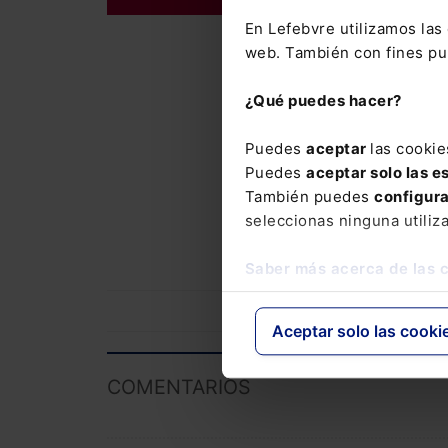
La suscrip
En Lefebvre utilizamos la
con el que
web. También con fines pub
del Mement
¿Qué puedes hacer?
novedades
El Memento
Puedes
aceptar
las cookie
precio esp
Puedes
aceptar solo las e
También puedes
configur
Laboral y 
seleccionas ninguna utiliz
Novedades
Saber más acerca de las 
Aceptar solo las cooki
COMENTARIOS