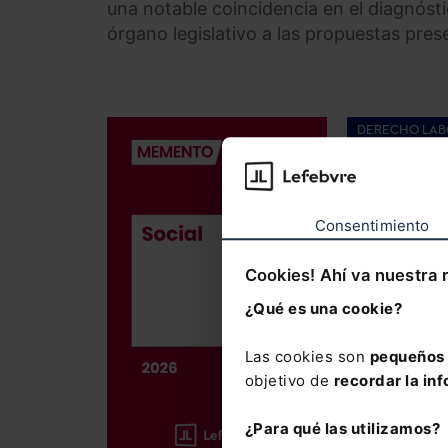
una notable coincidencia en el diagnóstic
órgano legislativo a las propuestas pres
DERECHO LAB
Memento So
186,00
€
Consentimiento
176,70
€
Cookies! Ahí va nuestra 
¿Qué es una cookie?
La obra me
laboral y 
Las cookies son
pequeños 
Incluye el
objetivo de
recordar la inf
año
, así 
¿Para qué las utilizamos?
37.500 cit