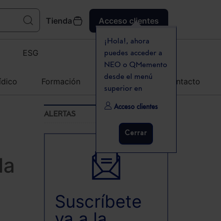
Tienda
Acceso clientes
¡Hola!, ahora
ESG
puedes acceder a
NEO o QMemento
desde el menú
ídico
Formación
Agenda
Contacto
superior en
Acceso clientes
ALERTAS
Cerrar
la
Suscríbete
ya a la