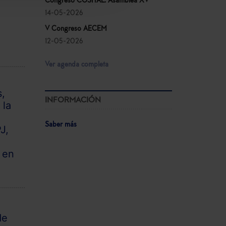
Congreso COSITAL. Asamblea XV
14-05-2026
V Congreso AECEM
12-05-2026
Ver agenda completa
s,
INFORMACIÓN
 la
Saber más
J,
 en
de