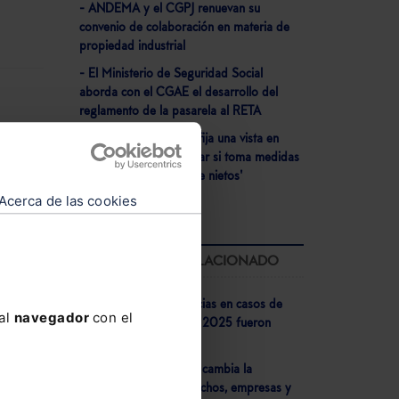
- ANDEMA y el CGPJ renuevan su
convenio de colaboración en materia de
propiedad industrial
- El Ministerio de Seguridad Social
aborda con el CGAE el desarrollo del
reglamento de la pasarela al RETA
- El Tribunal Supremo fija una vista en
septiembre para analizar si toma medidas
cautelares por la 'ley de nietos'
Acerca de las cookies
LO MÁS LEÍDO RELACIONADO
- El 73% de las sentencias en casos de
 al
navegador
con el
corrupción dictadas en 2025 fueron
ltimo
condenatorias
- Veri*Factu 2026: Así cambia la
facturación para despachos, empresas y