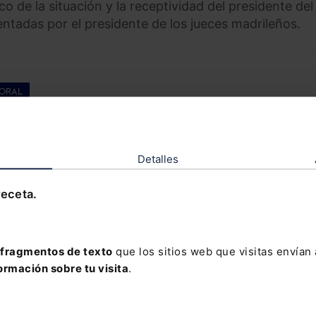
o de la situación y la receptividad del presidente del
entadas por el presidente de los jueces madrileños.
ORAL
cial 2026
COMPRAR
Detalles
receta.
jor valorada en el
ámbito jurídico, con toda la información
de la Seguridad Social
en un único volumen.
fragmentos de texto
que los sitios web que visitas envían
 estudio de todas las
novedades y reformas legislativas del ú
ormación sobre tu visita
.
como la jurisprudencia y doctrina más relevante con más de
as.