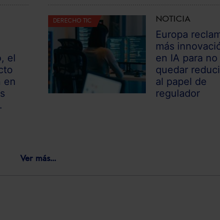
NOTICIA
DERECHO TIC
Europa recla
más innovaci
, el
en IA para no
cto
quedar reduc
n en
al papel de
s
regulador
.
Ver más...