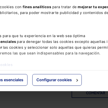
ción al Memento Social incluye: . El servicio “
Extras Memen
s cookies con
fines analíticos
para tratar de
mejorar tu expe
 puedes consultar en cualquier momento si un número mar
licitarios, para poder mostrarte publicidad y contenidos de
o ha sido modificado. . Un servicio de
alerta vía e-mail
con
 que se vayan produciendo cada semana.
 Social lo tienes disponible también en el siguiente
Pack 
s para que tu experiencia en la web sea óptima
ecial
para que domines todas las modificaciones en materia
senciales
para denegar todas las cookies excepto aquellas 
ar
las cookies y seleccionar solo aquellas que quieras permi
de Seguridad Social:
Pack Memento Social + Memento Ex
aremos las que sean indispensables para la navegación.
 Sociales
cookies
es esenciales
Configurar cookies
COMENTAR