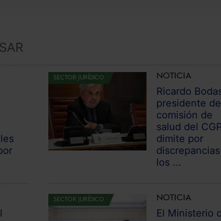
ESAR
NOTICIA
SECTOR JURÍDICO
Ricardo Boda
presidente de
comisión de
a
salud del CGP
ales
dimite por
por
discrepancias
los ...
NOTICIA
SECTOR JURÍDICO
l
El Ministerio 