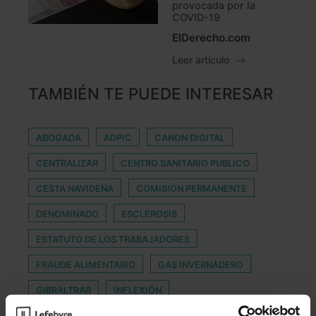
provocada por la
COVID-19
ElDerecho.com
Leer artículo
TAMBIÉN TE PUEDE INTERESAR
ABOGADA
ADPIC
CANON DIGITAL
CENTRALIZAR
CENTRO SANITARIO PUBLICO
CESTA NAVIDEÑA
COMISIÓN PERMANENTE
DENOMINADO
ESCLEROSIS
ESTATUTO DE LOS TRABAJADORES
FRAUDE ALIMENTARIO
GAS INVERNADERO
GIBRALTRAR
INFLEXIÓN
INFORMACIÓN CORPORATIVA
INTELIGENTES