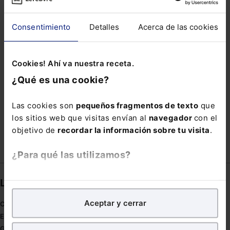
JUSTICIA SOCIAL
MACHINE
MAJORS
Consentimiento
Detalles
Acerca de las cookies
MEDICINA
PADRE BIOLÓGICO
PGE 21
PLAZO DE PRESCRIPCIÓN
PORTUGAL
Cookies! Ahí va nuestra receta.
RECTIFICACIÓN
REGISTRO ELECTRÓNICO
¿Qué es una cookie?
REVOLUCIÓN INDUSTRIAL
SECTOR AGRARIO
Las cookies son
pequeños fragmentos de texto
que
SUSANA GONZÁLEZ RUISÁNCHEZ
SUSPENDER
los sitios web que visitas envían al
navegador
con el
objetivo de
recordar la información sobre tu visita
.
¿Para qué las utilizamos?
En Lefebvre utilizamos las cookies con
fines
Links directos
analíticos
para tratar de
mejorar tu experiencia
en
Aceptar y cerrar
nuestra página web. También con fines publicitarios,
Coronavirus
para poder mostrarte publicidad y contenidos de tu
Estudio de salud abogacía
interés.
Gestión de despachos