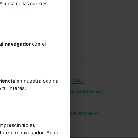
Acerca de las cookies
l Ministerio’
 al
navegador
con el
HING DESIGNS
CONSEJO GENERAL DEL PODER JUDICIAL
riencia
en nuestra página
 tu interés.
DIRECTIVA CSRD
ESTABILIDAD EN EL EMPLEO
A CADENA ALIMENTARIA
CIEGO
ROBERTO SÁNCHEZ
SALUD MENTAL
imprescindibles.
tir en tu navegador. Si no