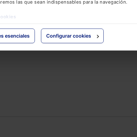
aremos las que sean indispensables para la navegación.
ativo
Otras webs de Lefebvr
cookies
Espacioasesoria.com
ine
Espaciopymes.com
es esenciales
Configurar cookies
Blog de Actualidad