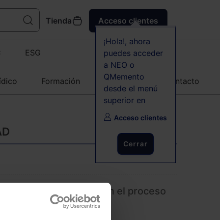
Tienda
Acceso clientes
¡Hola!, ahora
C
ESG
puedes acceder
a NEO o
QMemento
ídico
Formación
Agenda
Contacto
desde el menú
superior en
Acceso clientes
AD
Cerrar
o al plazo para acusar en el proceso