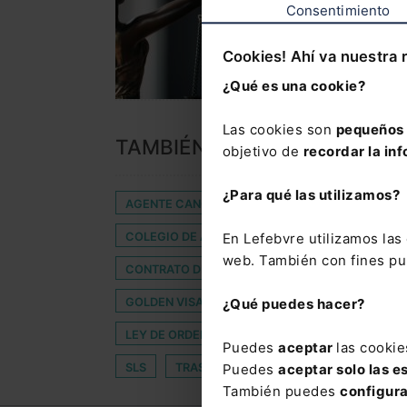
Consentimiento
Cookies! Ahí va nuestra 
¿Qué es una cookie?
Las cookies son
pequeños 
TAMBIÉN TE PUEDE INTERES
objetivo de
recordar la inf
¿Para qué las utilizamos?
AGENTE CANCERIGENO
ASESORAMIENTO FI
COLEGIO DE ABOGADOS DE MADRID
COMISI
En Lefebvre utilizamos la
web. También con fines pub
CONTRATO DE APRENDIZAJE
CONVENIO DE 
GOLDEN VISA
INTERRUPCIÓN DEL EMBARAZ
¿Qué puedes hacer?
LEY DE ORDENACIÓN DE LOS TRANSPORTES TER
Puedes
aceptar
las cookie
SLS
TRASPLANTE DE ORGANOS
VII CO
Puedes
aceptar solo las e
También puedes
configur