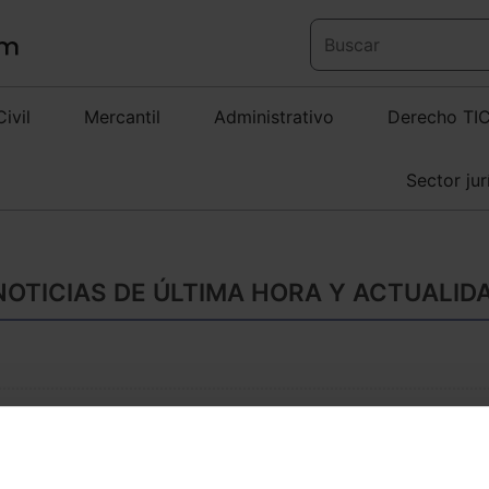
Civil
Mercantil
Administrativo
Derecho TI
Sector jur
 NOTICIAS DE ÚLTIMA HORA Y ACTUALID
El necesario respet
penal
Antonio Caba Tena