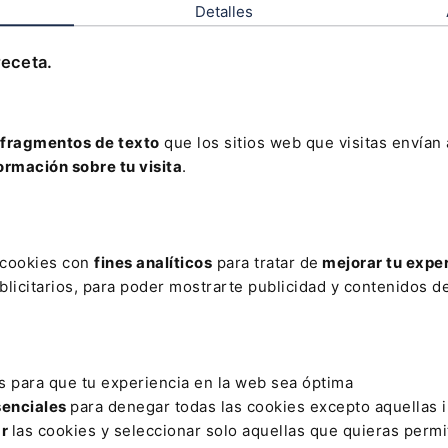
Detalles
El ‘Misterio del privilegio a
Leer artículo
receta.
fragmentos de texto
que los sitios web que visitas envían
AR
ormación sobre tu visita
.
SCAL
BENTANACHS
BRECHA DIGITAL
CAPTURA
CLOT
ÓN DE CODIFICACIÓN DE CATALUÑA
CONCILIACIÓN FAMILIAR
s cookies con
fines analíticos
para tratar de
mejorar tu expe
licitarios, para poder mostrarte publicidad y contenidos de
EMPRESA
COOPERACIÓN POLICIAL
DERECHO A LA DIGNIDAD
O
INTIMIDAD DEL MENOR
JOAQUIM DE LA CRUZ
LEY DE L
RESTRES
MASCOTAS
NUEVAS INCORPORACIONES
PUNTO 
s para que tu experiencia en la web sea óptima
NGRESO DE DERECHOS HUMANOS DE LA ABOGACÍA
senciales
para denegar todas las cookies excepto aquellas 
ar
las cookies y seleccionar solo aquellas que quieras permi