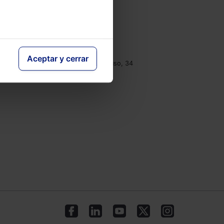
e
Contacto
Tel.: 91 210 80 00
clientes@lefebvre.es
Aceptar y cerrar
Monasterios de Suso y Yuso, 34
28049 Madrid