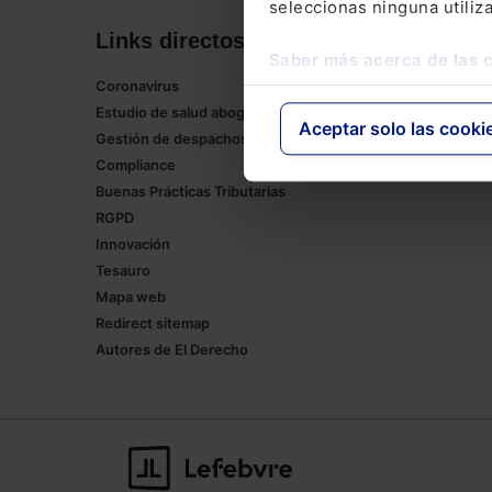
seleccionas ninguna utiliz
Links directos
Corpor
Saber más acerca de las 
Coronavirus
Lefebvre
Estudio de salud abogacía
Tienda onl
Aceptar solo las cooki
Gestión de despachos
Formación
Compliance
Empleos
Buenas Prácticas Tributarias
RGPD
Innovación
Tesauro
Mapa web
Redirect sitemap
Autores de El Derecho