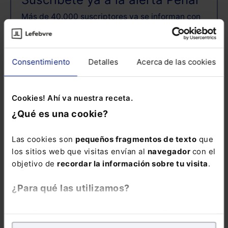
Más de 40.000 suscriptores ya se informan con
nosotros
Email:
Consentimiento
Detalles
Acerca de las cookies
Cookies! Ahí va nuestra receta.
Consulta la información básica sobre
Protección de Datos
¿Qué es una cookie?
Las cookies son
pequeños fragmentos de texto
que
los sitios web que visitas envían al
navegador
con el
ENVIAR
objetivo de
recordar la información sobre tu visita
.
¿Para qué las utilizamos?
En Lefebvre utilizamos las cookies con
fines
analíticos
para tratar de
mejorar tu experiencia
en