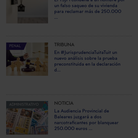
El TSJM condena a un hombre por
un falso saqueo de su vivienda
para reclamar más de 250.000
...
TRIBUNA
PENAL
En #JurisprudenciaTuitaTuit un
nuevo análisis sobre la prueba
preconstituida en la declaración
d...
NOTICIA
ADMINISTRATIVO
La Audiencia Provincial de
Baleares juzgará a dos
narcotraficantes por blanquear
250.000 euros ...