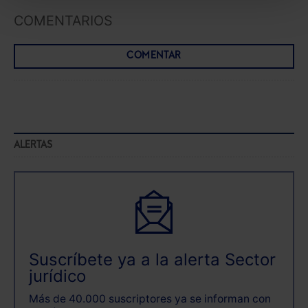
También puedes
configurar
las cookies y
COMENTARIOS
seleccionar solo aquellas que quieras permitir en tu
navegador. Si no seleccionas ninguna utilizaremos
COMENTAR
las que sean indispensables para la navegación.
Saber más acerca de las cookies
ALERTAS
Suscríbete ya a la alerta Sector
jurídico
Más de 40.000 suscriptores ya se informan con