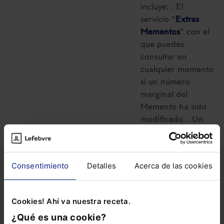
incluye: . El
servicio “
Extras
Mementos
” con el
que puedes
consultar en
cualquier momento
si un número
marginal del
Memento ha sido
modificado. . Un
servicio de
alerta
vía e-mail
con las
novedades que se
Consentimiento
Detalles
Acerca de las cookies
vayan produciendo
cada semana.
Cookies! Ahí va nuestra receta.
El Memento Social
¿Qué es una cookie?
lo tienes disponible