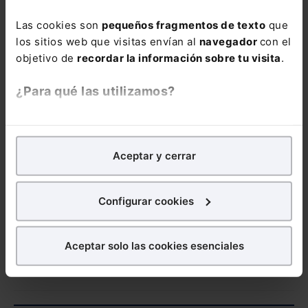
también en el
Las cookies son
pequeños fragmentos de texto
que
siguiente
Pack con
los sitios web que visitas envían al
navegador
con el
un precio especial
objetivo de
recordar la información sobre tu visita
.
para que domines
todas las
¿Para qué las utilizamos?
modificaciones en
materia Laboral y
En Lefebvre utilizamos las cookies con
fines
de Seguridad
analíticos
para tratar de
mejorar tu experiencia
en
Social:
Pack
Aceptar y cerrar
nuestra página web. También con fines publicitarios,
Memento Social +
para poder mostrarte publicidad y contenidos de tu
Memento Express
interés.
Novedades
Configurar cookies
Sociales
¿Qué puedes hacer?
Aceptar solo las cookies esenciales
Puedes
aceptar
las cookies para que tu experiencia
en la web sea óptima
Puedes
aceptar solo las esenciales
para denegar
todas las cookies excepto aquellas imprescindibles.