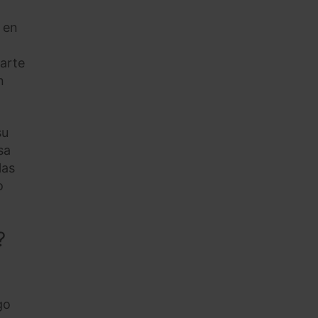
o en
parte
n
su
sa
las
o
?
go