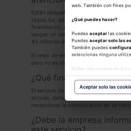
web. También con fines pub
Están obligadas todas las empresas que 
¿Qué puedes hacer?
(agua, luz, gas, transporte, servicios p
financieros), así como las empresas qu
Puedes
aceptar
las cookie
tengan un volumen de negocios anual su
Puedes
aceptar solo las e
43 millones de euros.
También puedes
configur
seleccionas ninguna utiliz
El resto de empresas que no cumplan con 
pero no es obligatorio.
Saber más acerca de las 
¿Qué finalidad tiene el se
Aceptar solo las cooki
El servicio de atención a la clientela de
errores, defectos o deterioros o cualquie
recepcionar la comunicación de su resol
¿Debe la empresa informar
este servicio?