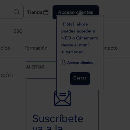
Tienda
Acceso clientes
¡Hola!, ahora
ESG
puedes acceder a
NEO o QMemento
desde el menú
ídico
Formación
Agenda
Contacto
superior en
Acceso clientes
ALERTAS
nción
Cerrar
n
Suscríbete
ya a la