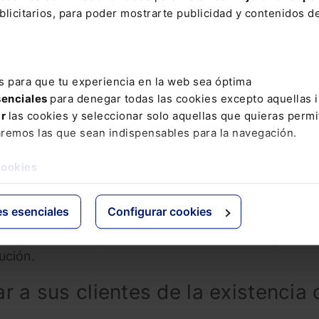
licitarios, para poder mostrarte publicidad y contenidos de
presten en España servicios básicos de interés gener
ostales, comunicaciones electrónicas o servicios
e tengan 250 o más personas empleadas o aquellas q
s para que tu experiencia en la web sea óptima
perior a 50 millones de euros o un balance anual ma
senciales
para denegar todas las cookies excepto aquellas 
ar
las cookies y seleccionar solo aquellas que quieras permi
aremos las que sean indispensables para la navegación.
los criterios anteriores pueden disponer del servici
cookies
rvicio?
es esenciales
Configurar cookies
be permitir la presentación de quejas y reclamaciones 
r otra incidencia, así como realizar consultas y
ución.
 a sus clientes de la existencia 