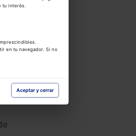
 tu interés.
al
ue
yor de
imprescindibles.
tir en tu navegador. Si no
o,
Aceptar y cerrar
por
de