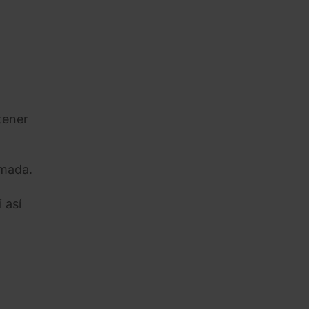
tener
amada.
 así