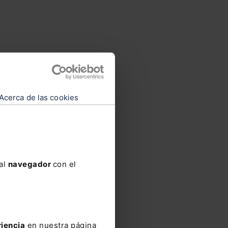
sas
as
,
Acerca de las cookies
vicio
 al
navegador
con el
s de
de
riencia
en nuestra página