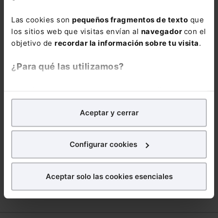
FERNANDO RAMOS SUÁREZ
FRAUDE PBLICITARIO
Las cookies son
pequeños fragmentos de texto
que
ICAMÁLAGA
JURISDICCIÓN
KAPERSKY
los sitios web que visitas envían al
navegador
con el
MATRICULACION
MODIFICACIÓN DE JORNADA
objetivo de
recordar la información sobre tu visita
.
NUBE EUROPEA
OBLIGATORIEDAD
ONE
¿Para qué las utilizamos?
PLATAFORMA HORUS
PROCURA
En Lefebvre utilizamos las cookies con
fines
SOSTENIBILIDAD DE PENSIONES
SUSTRACCION
analíticos
para tratar de
mejorar tu experiencia
en
TECNICO TRIBUTARIO
Aceptar y cerrar
nuestra página web. También con fines publicitarios,
para poder mostrarte publicidad y contenidos de tu
TRANSPARENCIA FISCAL INTERNACIONAL
interés.
Configurar cookies
VACACIONES PROFESIONALES JURÍDICOS
¿Qué puedes hacer?
VALORES
Aceptar solo las cookies esenciales
Puedes
aceptar
las cookies para que tu experiencia
en la web sea óptima
Puedes
aceptar solo las esenciales
para denegar