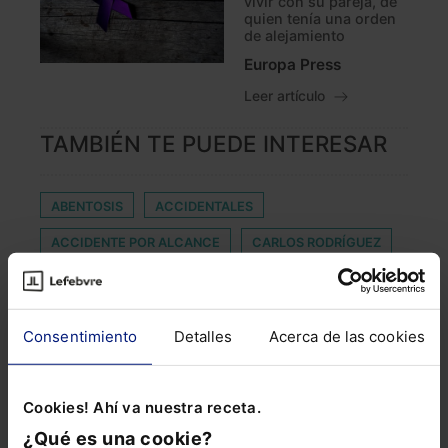
vivir con su pareja, de
quien tenía una orden
de alejamiento
Europa Press
Leer artículo
TAMBIÉN TE PUEDE INTERESAR
ABENTOSIS
ACCIDENTALES
ACCIDENTE POR ALCANCE
CARLOS RODRÍGUEZ
CERTIFICACION ENERGETICA
CESIÓN ILEGAL
COMPATIBILIDAD DE INDEMNIZACIONES
Consentimiento
Detalles
Acerca de las cookies
CUIDADO DE MENOR
DELITO FINANCIERO
DIRECTIVA NIS2
ESTAFA PIRAMIDAL
Cookies! Ahí va nuestra receta.
EXPERIENCIA DE CLIENTE
¿Qué es una cookie?