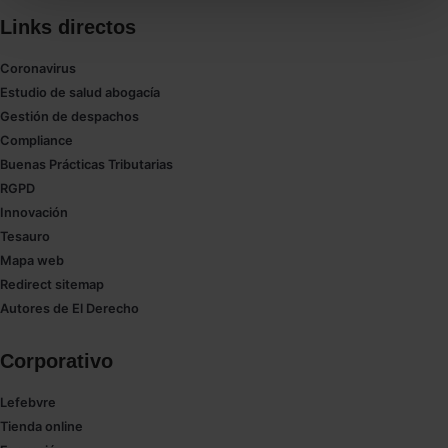
todas las cookies excepto aquellas imprescindibles.
Links directos
También puedes
configurar
las cookies y
seleccionar solo aquellas que quieras permitir en tu
Coronavirus
navegador. Si no seleccionas ninguna utilizaremos
Estudio de salud abogacía
las que sean indispensables para la navegación.
Gestión de despachos
Compliance
Saber más acerca de las cookies
Buenas Prácticas Tributarias
RGPD
Innovación
Tesauro
Mapa web
Redirect sitemap
Autores de El Derecho
Corporativo
Lefebvre
Tienda online