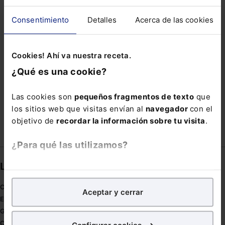
INGENIERÍA TÉCNICA INFORMÁTICA
IP
IVIMA
Consentimiento
Detalles
Acerca de las cookies
LICITACIONES
NORMAS TRIBUTARIAS
ONLINE CONTENT-SHARING SERVICE PROVIDERS
Cookies! Ahí va nuestra receta.
OPERACION ARANA
OPERACIONES DIGITALES
¿Qué es una cookie?
PARALELOS
REGISTRADOS
RENTA WEB
Las cookies son
pequeños fragmentos de texto
que
RGPD
TRIUNA
VULNERABLE
los sitios web que visitas envían al
navegador
con el
objetivo de
recordar la información sobre tu visita
.
¿Para qué las utilizamos?
Links directos
En Lefebvre utilizamos las cookies con
fines
analíticos
para tratar de
mejorar tu experiencia
en
Coronavirus
Aceptar y cerrar
nuestra página web. También con fines publicitarios,
Estudio de salud abogacía
para poder mostrarte publicidad y contenidos de tu
Gestión de despachos
interés.
Compliance
Configurar cookies