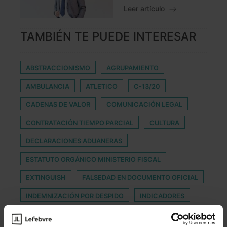
Leer artículo
TAMBIÉN TE PUEDE INTERESAR
ABSTRACCIONISMO
AGRUPAMIENTO
AMBULANCIA
ATLETICO
C-13/20
CADENAS DE VALOR
COMUNICACIÓN LEGAL
CONTRATACIÓN TIEMPO PARCIAL
CULTURA
DECLARACIONES ADUANERAS
ESTATUTO ORGÁNICO MINISTERIO FISCAL
EXTINGUISH
FALSEDAD EN DOCUMENTO OFICIAL
INDEMNIZACIÓN POR DESPIDO
INDICADORES
INFORMATICOS