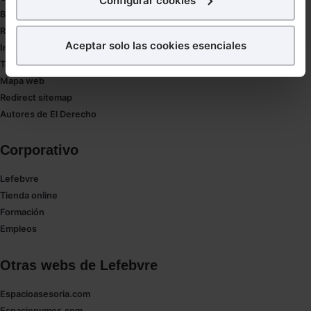
Buenas Prácticas Tributarias
¿Qué puedes hacer?
RGPD
Aceptar solo las cookies esenciales
Innovación
Puedes
aceptar
las cookies para que tu experiencia
Tesauro
en la web sea óptima
Mapa web
Puedes
aceptar solo las esenciales
para denegar
Redirect sitemap
todas las cookies excepto aquellas imprescindibles.
Autores de El Derecho
También puedes
configurar
las cookies y
seleccionar solo aquellas que quieras permitir en tu
Corporativo
navegador. Si no seleccionas ninguna utilizaremos
las que sean indispensables para la navegación.
Lefebvre
Tienda online
Saber más acerca de las cookies
Formación
Empleos
Otras webs de Lefebvre
Espacioasesoria.com
Espaciopymes.com