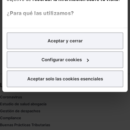
THE SOCIAL MEDIA FAMILY
UNICAMENTE
¿Para qué las utilizamos?
URBANISMO VALENCIANO DE TERCERA GENERACION:
LA CONTRATACION DEL AGENTE MENGUANTE
En Lefebvre utilizamos las cookies con
fines
VIGILANCIA DE LAS COMUNICACIONES
VISION
analíticos
para tratar de
mejorar tu experiencia
en
Aceptar y cerrar
nuestra página web. También con fines publicitarios,
ZARAGOZA
para poder mostrarte publicidad y contenidos de tu
interés.
Configurar cookies
¿Qué puedes hacer?
Aceptar solo las cookies esenciales
Puedes
aceptar
las cookies para que tu experiencia
Links directos
en la web sea óptima
Coronavirus
Puedes
aceptar solo las esenciales
para denegar
Estudio de salud abogacía
todas las cookies excepto aquellas imprescindibles.
Gestión de despachos
También puedes
configurar
las cookies y
Compliance
seleccionar solo aquellas que quieras permitir en tu
Buenas Prácticas Tributarias
navegador. Si no seleccionas ninguna utilizaremos