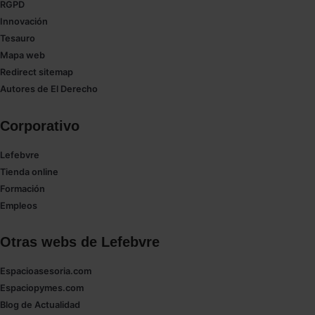
RGPD
las que sean indispensables para la navegación.
Innovación
Tesauro
Saber más acerca de las cookies
Mapa web
Redirect sitemap
Autores de El Derecho
Corporativo
Lefebvre
Tienda online
Formación
Empleos
Otras webs de Lefebvre
Espacioasesoria.com
Espaciopymes.com
Blog de Actualidad