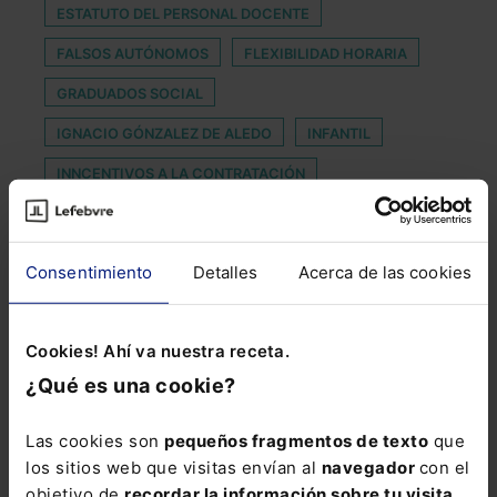
ESTATUTO DEL PERSONAL DOCENTE
FALSOS AUTÓNOMOS
FLEXIBILIDAD HORARIA
GRADUADOS SOCIAL
IGNACIO GÓNZALEZ DE ALEDO
INFANTIL
INNCENTIVOS A LA CONTRATACIÓN
LEY CONCURSAL; EMPRESA; RESPONSABILIDAD
LABORAL
Consentimiento
Detalles
Acerca de las cookies
LEY DE RESIDUOS Y SUELOS CONTAMINADOS
MANDAMIENTO
MANUTENCION
NUUBB
Cookies! Ahí va nuestra receta.
PERMISO MATERNIDAD
PREATACION DESEMPLEO
¿Qué es una cookie?
PREVENCION BLANQUEO DE CAPITALES
Las cookies son
pequeños fragmentos de texto
que
REGLAMENTO GENERAL DE CIRCULACIÓN
los sitios web que visitas envían al
navegador
con el
ROOMBA
SUBRAYA
objetivo de
recordar la información sobre tu visita
.