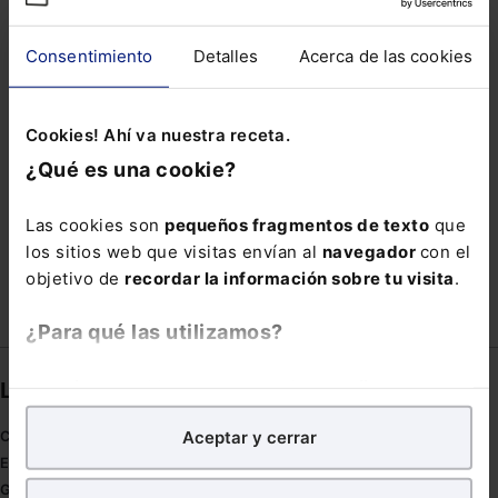
HABITANTES
IMPACTOS
INFORME MEDICO
Consentimiento
Detalles
Acerca de las cookies
LEY SECRETOS EMPRESARIALES
LGUM
ONCE
PLAN DE EXTENSIÓN
Cookies! Ahí va nuestra receta.
PLAZO DE INSTRUCCION
QUORUM
¿Qué es una cookie?
SECTOR ENERGÉTICO
SUBESCALAS
Las cookies son
pequeños fragmentos de texto
que
TRANSPORTE AÉREO
WHISTLEBLOWER
los sitios web que visitas envían al
navegador
con el
objetivo de
recordar la información sobre tu visita
.
¿Para qué las utilizamos?
En Lefebvre utilizamos las cookies con
fines
Links directos
analíticos
para tratar de
mejorar tu experiencia
en
Aceptar y cerrar
Coronavirus
nuestra página web. También con fines publicitarios,
Estudio de salud abogacía
para poder mostrarte publicidad y contenidos de tu
Gestión de despachos
interés.