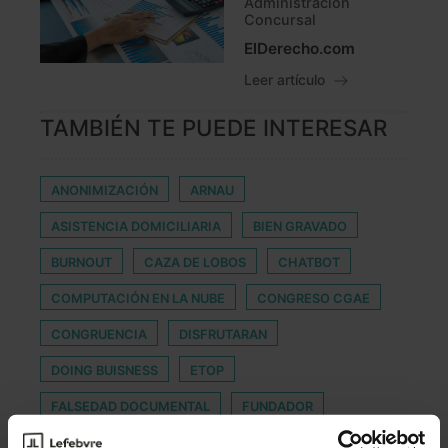
Administración
Concursal
ElDerecho.com
Leer artículo
TAMBIÉN TE PUEDE INTERESAR
ANONIMIZACIÓN
ARNAU
ASISTENCIA DOMICILIARIA
BIEN GRAVADO
BURNOUT
CAZA DE LOBOS
CHATBOT
COMPUTACIÓN EN LA NUBE
CONGRESO CGAE
CONGRUENCIA
DISFRUTARAN
DOING BUISNESS
ETOP
FALSEDAD DOCUMENTAL
FUNDADOR
GASTOS EN COMIDAS
GEOPOLÍTICA