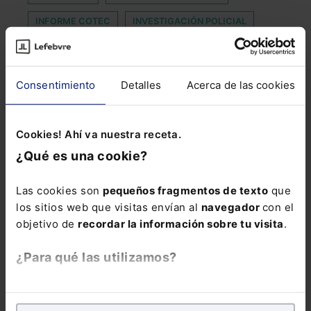
INFORME COTEC
INVESTIGACIÓN POLICIAL
LEY COMUNITARIA
LIMITE
MALWARE AUTOMARIZADO
Consentimiento
Detalles
Acerca de las cookies
MEDIDAS DE SEGURIDAD PENAL
MERCADO DIGITAL ÚNICO
PEDRO MORENO
Cookies! Ahí va nuestra receta.
PLATAFORMA DIGITAL
POSIBILIDAD
¿Qué es una cookie?
REFORMA LABORAL
Las cookies son
pequeños fragmentos de texto
que
RESPONSABILIDAD SUBSIDIARIA
los sitios web que visitas envían al
navegador
con el
SENTENCIA PENAL
SERVICIO AL CLIENTE
objetivo de
recordar la información sobre tu visita
.
SOCIEDAD MERCANTIL
TABULAS
¿Para qué las utilizamos?
En Lefebvre utilizamos las cookies con
fines
analíticos
para tratar de
mejorar tu experiencia
en