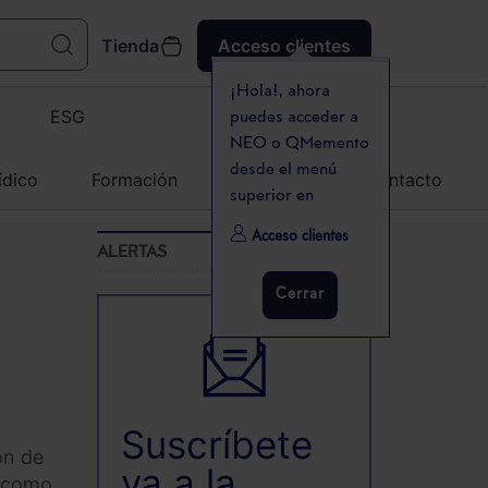
Tienda
Acceso clientes
¡Hola!, ahora
ESG
puedes acceder a
NEO o QMemento
desde el menú
ídico
Formación
Agenda
Contacto
superior en
Acceso clientes
ALERTAS
Cerrar
Suscríbete
ón de
ya a la
y como