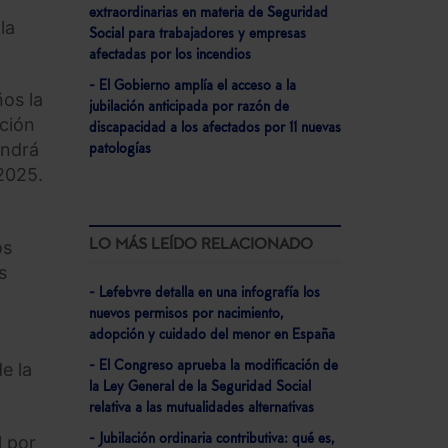
extraordinarias en materia de Seguridad
la
Social para trabajadores y empresas
afectadas por los incendios
- El Gobierno amplía el acceso a la
ños la
jubilación anticipada por razón de
cción
discapacidad a los afectados por 11 nuevas
endrá
patologías
 2025.
os
LO MÁS LEÍDO RELACIONADO
s
- Lefebvre detalla en una infografía los
nuevos permisos por nacimiento,
adopción y cuidado del menor en España
- El Congreso aprueba la modificación de
e la
la Ley General de la Seguridad Social
relativa a las mutualidades alternativas
l por
- Jubilación ordinaria contributiva: qué es,