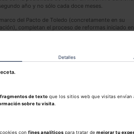
 segundo año y no sólo cada doce meses.
 marco del Pacto de Toledo (concretamente en su
ación), completan el proceso de reformas iniciado e
 jubilación a la edad legal ordinaria y establecían un
ador de cara a la jubilación.
n mandato para el Gobierno para que en un plazo de 
Detalles
ción flexible para incentivar esta modalidad.
receta.
condiciones de acceso a la jubilación para los trabaja
ciente multiplicador del 1,5 que se aplicaba a la hora 
eder a la pensión de jubilación, incapacidad permane
fragmentos de texto
que los sitios web que visitas envían
ormación sobre tu visita
.
ORAL
s cookies con
fines analíticos
para tratar de
mejorar tu expe