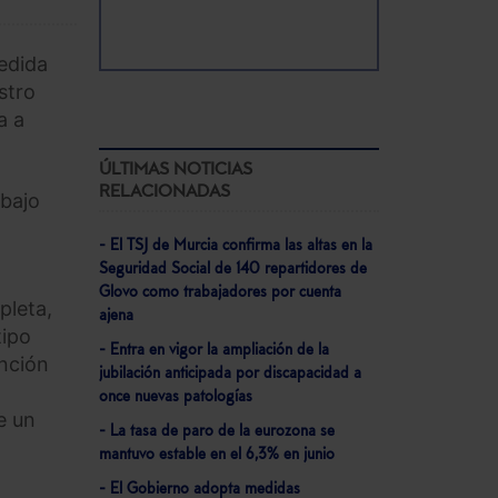
medida
stro
a a
ÚLTIMAS NOTICIAS
RELACIONADAS
abajo
- El TSJ de Murcia confirma las altas en la
Seguridad Social de 140 repartidores de
Glovo como trabajadores por cuenta
pleta,
ajena
tipo
- Entra en vigor la ampliación de la
unción
jubilación anticipada por discapacidad a
once nuevas patologías
e un
- La tasa de paro de la eurozona se
mantuvo estable en el 6,3% en junio
- El Gobierno adopta medidas