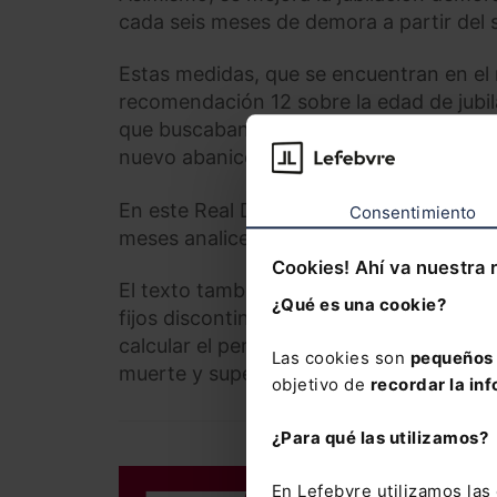
cada seis meses de demora a partir del
Estas medidas, que se encuentran en el
recomendación 12 sobre la edad de jubil
que buscaban acercar la edad efectiva de
nuevo abanico de opciones para el trabaj
En este Real Decreto-ley se establece u
Consentimiento
meses analice los requisitos de la jubila
Cookies! Ahí va nuestra 
El texto también incluye mejoras en las 
¿Qué es una cookie?
fijos discontinuos que recuperan el coefi
calcular el periodo de carencia para acc
Las cookies son
pequeños 
muerte y supervivencia.
objetivo de
recordar la inf
¿Para qué las utilizamos?
DERECHO LAB
En Lefebvre utilizamos la