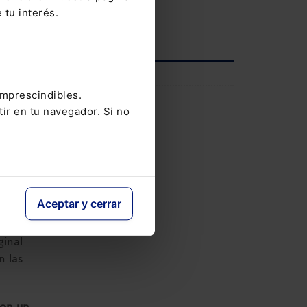
 tu interés.
Ver agenda completa
INFORMACIÓN
imprescindibles.
Saber más
tir en tu navegador. Si no
ltimo
Aceptar y cerrar
tos
”
ginal
 las