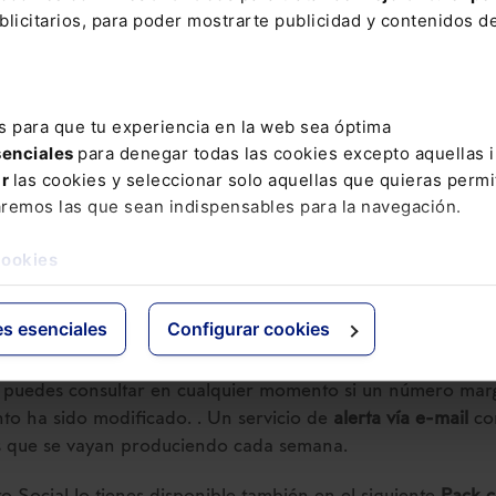
cial 2026
licitarios, para poder mostrarte publicidad y contenidos de
COMPRAR
s para que tu experiencia en la web sea óptima
senciales
para denegar todas las cookies excepto aquellas 
ar
las cookies y seleccionar solo aquellas que quieras permi
jor valorada en el
ámbito jurídico, con toda la información
aremos las que sean indispensables para la navegación.
de la Seguridad Social
en un único volumen.
cookies
 estudio de todas las
novedades y reformas legislativas del ú
como la jurisprudencia y doctrina más relevante con más de
as.
es esenciales
Configurar cookies
ción al Memento Social incluye: . El servicio “
Extras Memen
 puedes consultar en cualquier momento si un número mar
o ha sido modificado. . Un servicio de
alerta vía e-mail
con
 que se vayan produciendo cada semana.