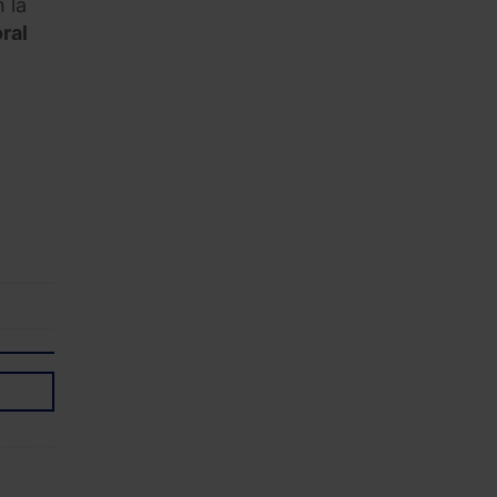
 la
ral
e