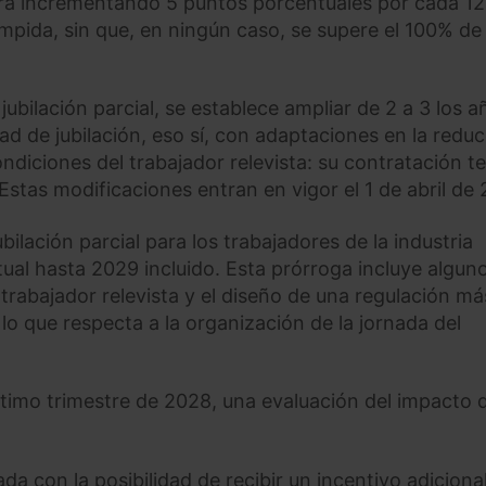
 irá incrementando 5 puntos porcentuales por cada 12
mpida, sin que, en ningún caso, se supere el 100% de 
jubilación parcial, se establece ampliar de 2 a 3 los a
dad de jubilación, eso sí, con adaptaciones en la redu
ndiciones del trabajador relevista: su contratación t
Estas modificaciones entran en vigor el 1 de abril de
bilación parcial para los trabajadores de la industria
ual hasta 2029 incluido. Esta prórroga incluye algun
 trabajador relevista y el diseño de una regulación má
 lo que respecta a la organización de la jornada del
último trimestre de 2028, una evaluación del impacto d
da con la posibilidad de recibir un incentivo adiciona