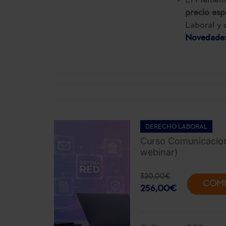
El Memento
precio esp
Laboral y 
Novedades
DERECHO LABORAL
Curso Comunicacione
webinar)
320,00
€
COM
256,00
€