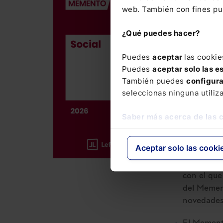
Memento So
web. También con fines pub
186,00
€
¿Qué puedes hacer?
176,70
€
Puedes
aceptar
las cookie
Puedes
aceptar solo las e
También puedes
configur
La obra me
seleccionas ninguna utiliz
laboral y 
Saber más acerca de las 
Incluye el
año
, así 
37.500 cit
Aceptar solo las cooki
La suscrip
con el que
del Mement
novedades