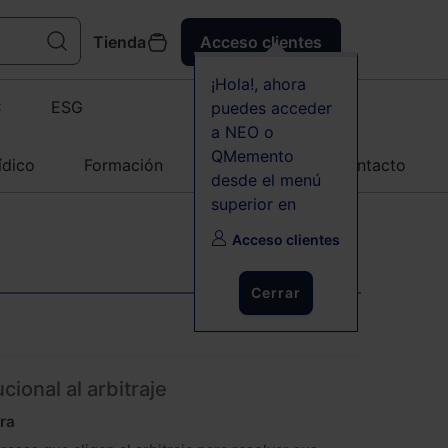
Tienda
Acceso clientes
¡Hola!, ahora
C
ESG
puedes acceder
a NEO o
QMemento
ídico
Formación
Agenda
Contacto
desde el menú
superior en
Acceso clientes
Cerrar
cional al arbitraje
ra