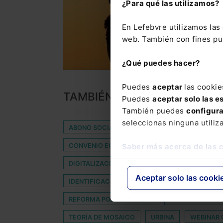
¿Para qué las utilizamos?
En Lefebvre utilizamos la
web. También con fines pub
¿Qué puedes hacer?
Puedes
aceptar
las cookie
TAMBIÉN TE PUEDE INTERES
Puedes
aceptar solo las e
También puedes
configur
seleccionas ninguna utiliz
ABONO SOCIAL
AGRAVADOS
ALLANAMI
CONVENIO ECONÓMICO CON NAVARRA
DEL
Saber más acerca de las 
DIGITALIZACIÓN DE ACTUACIONES NOTARIALES 
Aceptar solo las cooki
IDENTIFICACION
INGENIERÍA INFORMÁTICA
REFORMA PODER JUDICIAL
REGLAMENTO C
TEORÍA DE MOSAICO
URBINA
WEBINAR 