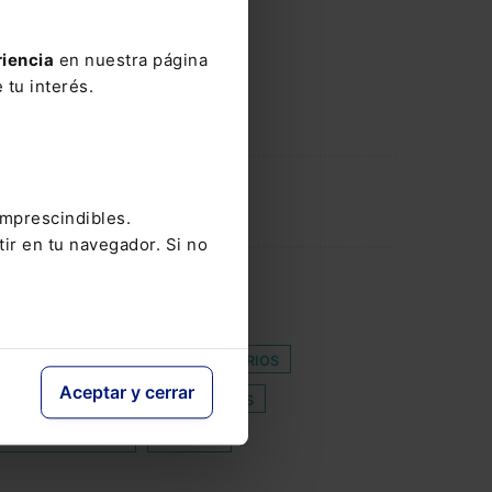
riencia
en nuestra página
 tu interés.
imprescindibles.
tir en tu navegador. Si no
 EUROPEA
COMISIÓN UE
 DE DATOS
 DE JUSTICIA
GASTOS SANITARIOS
Aceptar y cerrar
ÑOLA
OPENAI
PRECURSORES
IEDAD FANTASMA
SUSCITA