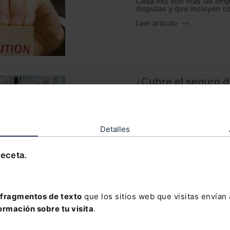
Cada vez son más las empre
disputas y que incluyen c
Leer artículo
¿Cubre el seguro de
actividad causada p
Gonzalo Ayo Jiménez
Según el autor, parece raz
Detalles
gobierno a causa de una p
"paralización de actividad
específicamente de...
receta.
Leer artículo
fragmentos de texto
que los sitios web que visitas envían
La pensión compens
ormación sobre tu visita
.
momento en que se