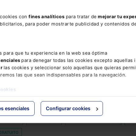
Marcos Ariza Brihuega
Leer artículo
s cookies con
fines analíticos
para tratar de
mejorar tu expe
licitarios, para poder mostrarte publicidad y contenidos de
s para que tu experiencia en la web sea óptima
AR
senciales
para denegar todas las cookies excepto aquellas 
ar
las cookies y seleccionar solo aquellas que quieras permi
aremos las que sean indispensables para la navegación.
ENTO DE MORADA
AMURAVELA
COGOBERNANZA ECONÓMICA
EGADAS
DERECHO CATASTRAL
DÍA EUROPEO DE PROTECCIÓN
cookies
Y REGISTRALES
DUE DILIGENCE
ELEMENTO
FUNCIONARIOS
es esenciales
Configurar cookies
LICENCIA MUNICIPAL
MODERNIZACIÓN DE LA JUSTICIA ESPA
ONCURSAL
REPUTATIONUP
RIESGO EN LA LACTANCIA
SOC
GRATUITO