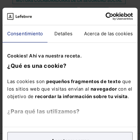
MUTUAS COLABORADORAS DE LA SEGURIDAD SOCIAL
PACTO DE NO COMPETENCIA
PARADOJA
PENSION EXTRAORDINARIA
Consentimiento
Detalles
Acerca de las cookies
PRESUNTO DELITO DE FRAUDE
REAL DECRETO 7/2021
Cookies! Ahí va nuestra receta.
REDUCCIÓN DEL NIVEL DE POBREZA
¿Qué es una cookie?
SECTOR TELECO
SISTEMA DE DEPENDENCIA
SOLUCION
SUFFICIENTLY DISTINCTIVE
Las cookies son
pequeños fragmentos de texto
que
los sitios web que visitas envían al
navegador
con el
SUPERSTITE
TENTATIVA DE HOMICIDIO
objetivo de
recordar la información sobre tu visita
.
VOCALES CGPJ
¿Para qué las utilizamos?
En Lefebvre utilizamos las cookies con
fines
analíticos
para tratar de
mejorar tu experiencia
en