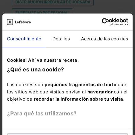
DISTRIBUCIÓN IRREGULAR DE JORNADA
ENFERMEDAD PROFESIONAL
FONDO DE CAPITALIZACION
GRABACIÓN
HERRANZ
ISD
JORNADA TRABAJO
Consentimiento
Detalles
Acerca de las cookies
JURIMETRÍA
JUZGADO DE INSTRUCCION
LEY DE MEMORIA HISTÓRICA
MATILDE LORENTE
Cookies! Ahí va nuestra receta.
NIÑAS Y ADOLESCENTES
¿Qué es una cookie?
ORGANIZACIÓN NO LUCRATIVA
Las cookies son
pequeños fragmentos de texto
que
PATRIMONIO PROTEGIDO
SAREB
los sitios web que visitas envían al
navegador
con el
objetivo de
recordar la información sobre tu visita
.
TASA DIGITAL
TRANSTORNO MENTAL
VENTAJA PATRIMONIAL
¿Para qué las utilizamos?
En Lefebvre utilizamos las cookies con
fines