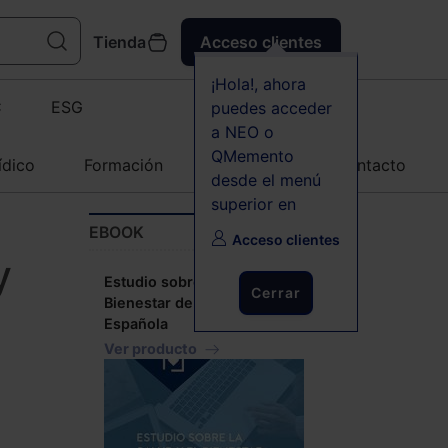
Tienda
Acceso clientes
¡Hola!, ahora
C
ESG
puedes acceder
a NEO o
QMemento
ídico
Formación
Agenda
Contacto
desde el menú
superior en
EBOOK
Acceso clientes
y
Estudio sobre la Salud y el
Cerrar
Bienestar de la Abogacía
Española
Ver producto