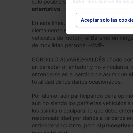
solo posible sino también recomendable
Saber más acerca de las 
orientativo
.
Aceptar solo las cooki
En esta línea, GIL NOGUERAS recuerda 
ciertamente se vaya a aplicar
-
como ya 
vehículos de motor
-
, el Baremo en ningú
de movilidad personal
-
VMP
-
.
GORDILLO ÁLVAREZ-VALDÉS añade por su 
un carácter orientador y no vinculante,
entenderse en el sentido de asumir un
s
totalidad de los daños ocasionados.
Por último, aún participando de la opi
aun no siendo los
patinetes
vehículos a 
los asimila o equipara, lo que debe ente
responsabilidad por daños a terceros e
entiende vinculante, pero sí
preceptivo
inaplicabilidad.