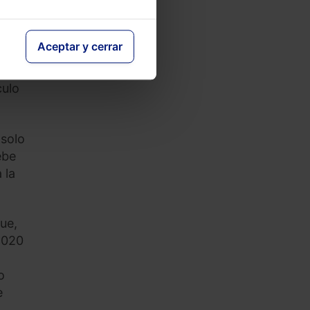
Aceptar y cerrar
culo
solo
ebe
 la
ue,
2020
o
e