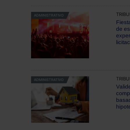
TRIB
ADMINISTRATIVO
Fiest
de es
exper
licita
TRIB
ADMINISTRATIVO
Valid
compr
basad
hipot