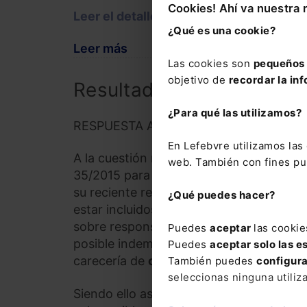
Cookies! Ahí va nuestra 
Leer el detalle
¿Qué es una cookie?
Leer más
Las cookies son
pequeños 
objetivo de
recordar la inf
Resultado
¿Para qué las utilizamos?
RESPUESTA APROBADA POR UNANIMI
En Lefebvre utilizamos la
A la cuestión relativa a la posible aplic
web. También con fines pub
35/2015 para la indemnización de los da
su reciente regulación por el RD 970/20
¿Qué puedes hacer?
estar incluidos estos vehículos en el co
sobre responsabilidad civil y seguro en l
Puedes
aceptar
las cookie
posible indemnización conforme al den
Puedes
aceptar solo las e
carecería de
carácter vinculante
.
También puedes
configur
seleccionas ninguna utiliz
Siendo ello así, hay plena coincidencia 