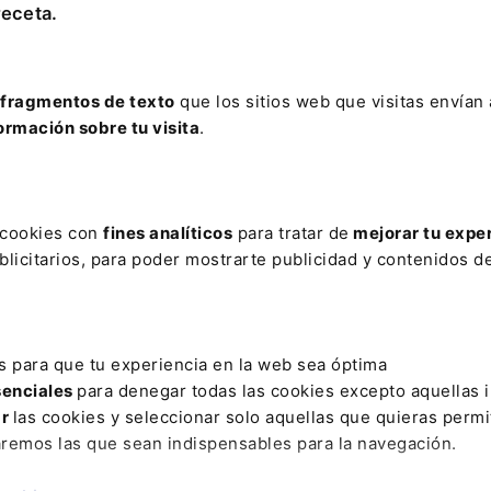
receta.
fragmentos de texto
que los sitios web que visitas envían
ormación sobre tu visita
.
DAD
s cookies con
fines analíticos
para tratar de
mejorar tu expe
ación del sistema de valoración establecido por la Ley
licitarios, para poder mostrarte publicidad y contenidos de
ños personales causados por los patinetes eléctricos
20, la mayoría de nuestros colaboradores estima que,
ncepto “vehículo a motor” a que se refiere la normativ
a circulación de vehículos a motor, la cuantificación 
s para que tu experiencia en la web sea óptima
ominado Baremo contenida tal normativa específica
senciales
para denegar todas las cookies excepto aquellas 
ar
las cookies y seleccionar solo aquellas que quieras permi
aremos las que sean indispensables para la navegación.
también en que el uso de ese sistema indemnizatorio 