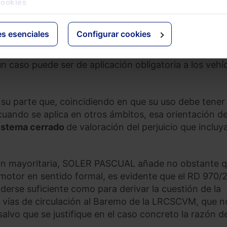
, eso sí con un carácter meramente
referencial u
cookies
es esenciales
Configurar cookies
por ejemplo que, por más que de modo genérico
ocurre
en otros ámbitos
ajenos a la circulación de
n caso puede ser de aplicación obligatoria a los vehí
parte que, coincidiendo en que su uso debe tener 
 cuando se aplica en otros ámbitos, esa orientación d
istema cerrado
de valoración del perjuicio que incluya
nión mayoritaria, SOLER PASCUAL añade no obstante q
motor en sentido formal, es evidente que el RD 970/
nderse suficiente como para derivar la cuestión de la
n vías de circulación al Baremo de la LRCSCVM, que n
salvo que se justifique en el caso concreto la razón d