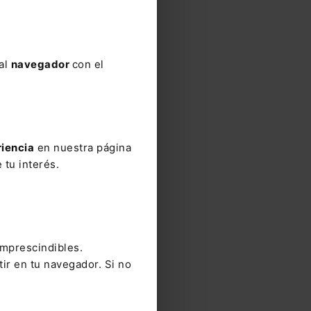
 al
navegador
con el
riencia
en nuestra página
 tu interés.
 tras
 al no
a
de esa
imprescindibles.
tir en tu navegador. Si no
es no