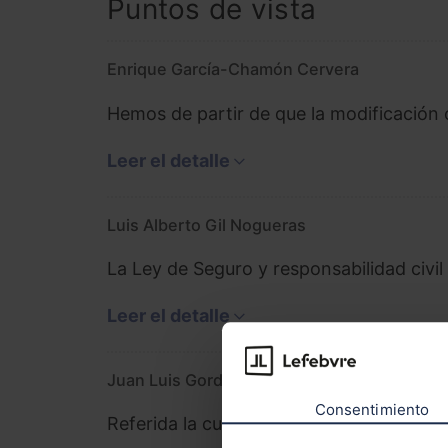
Puntos de vista
Enrique García-Chamón Cervera
Hemos de partir de que la modificación 
Leer el detalle
Luis Alberto Gil Nogueras
La Ley de Seguro y responsabilidad civil e
Leer el detalle
Juan Luis Gordillo Álvarez
Consentimiento
Referida la cuestión planteada a que, si b