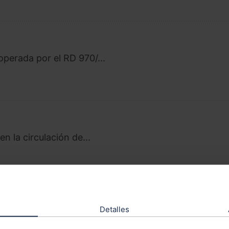
operada por el RD 970/...
n la circulación de...
Detalles
ien no se ha previs...