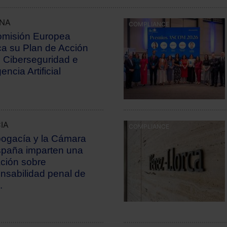
UNA
COMPLIANCE
omisión Europea
ca su Plan de Acción
 Ciberseguridad e
gencia Artificial
IA
COMPLIANCE
ogacía y la Cámara
paña imparten una
ción sobre
nsabilidad penal de
.