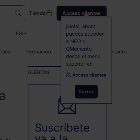
Tienda
Acceso clientes
¡Hola!, ahora
C
ESG
puedes acceder
a NEO o
QMemento
ídico
Formación
Agenda
Contacto
desde el menú
superior en
ALERTAS
Acceso clientes
na
Cerrar
Suscríbete
ya a la