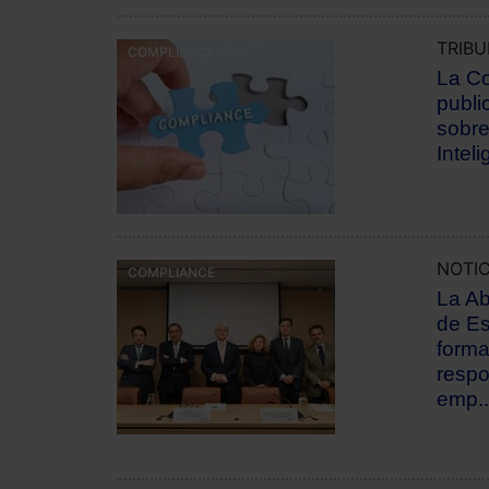
TRIB
COMPLIANCE
La C
publi
sobre
Inteli
NOTIC
COMPLIANCE
La Ab
de Es
forma
respo
emp..