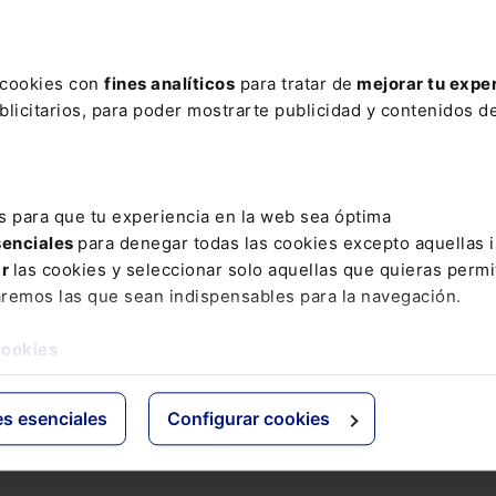
 la grabación de voz, cabe señalar que, el tratamient
e estar amparado en alguna de las bases jurídicas que
s cookies con
fines analíticos
para tratar de
mejorar tu expe
 general de protección de datos.
licitarios, para poder mostrarte publicidad y contenidos de
imadoras del tratamiento, de modo que el consentimie
s para que tu experiencia en la web sea óptima
les serán recogidos para unos fines determinados,
senciales
para denegar todas las cookies excepto aquellas 
dos de manera incompatible con otros fines.
ar
las cookies y seleccionar solo aquellas que quieras permi
aremos las que sean indispensables para la navegación.
to de la ejecución un contrato o de la intención de co
á lícito cuando se refiera a las partes de una relación
cookies
an necesarios para su mantenimiento o cumplimiento.
es esenciales
Configurar cookies
 de la conversación, la legitimación del tratamiento, e