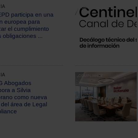
IA
COMPLIANCE
PD participa en una
n europea para
zar el cumplimiento
s obligaciones ...
IA
COMPLIANCE
 Abogados
pora a Silvia
rano como nueva
 del área de Legal
liance