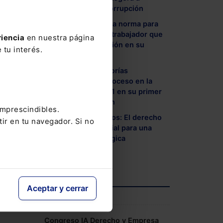
denunciantes de corrupción
o
- Trabajo diseña una norma para
que el despido del trabajador que
 se
riencia
en nuestra página
informe de corrupción en su
 tu interés.
empresa sea nulo
- Más de 400 asesorías
nto
certificadas o en proceso en la
Norma UNE 420001 en su primer
año de implantación
imprescindibles.
- Protección de datos: El derecho
tir en tu navegador. Si no
fundamental esencial para una
innovación tecnológica
ncluir
responsable
Aceptar y cerrar
n este
AGENDA
Congreso IA Derecho y Empresa