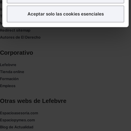
RGPD
¿Qué puedes hacer?
Innovación
Aceptar solo las cookies esenciales
Tesauro
Puedes
aceptar
las cookies para que tu experiencia
Mapa web
en la web sea óptima
Redirect sitemap
Puedes
aceptar solo las esenciales
para denegar
Autores de El Derecho
todas las cookies excepto aquellas imprescindibles.
También puedes
configurar
las cookies y
Corporativo
seleccionar solo aquellas que quieras permitir en tu
navegador. Si no seleccionas ninguna utilizaremos
Lefebvre
las que sean indispensables para la navegación.
Tienda online
Formación
Saber más acerca de las cookies
Empleos
Otras webs de Lefebvre
Espacioasesoria.com
Espaciopymes.com
Blog de Actualidad