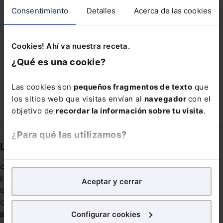
RESIDENCIA TEMPORAL
RESULTADOS
Consentimiento
Detalles
Acerca de las cookies
ROBO DE DATOS
SECTOR DEL LIBRO
SIN HOGAR
SOL
TRADEMARK
Cookies! Ahí va nuestra receta.
TRÁFICO DE DROGAS
URGENCIA
¿Qué es una cookie?
VIENTRE DE ALQUILER
VOLUNTARIAS
Las cookies son
pequeños fragmentos de texto
que
los sitios web que visitas envían al
navegador
con el
objetivo de
recordar la información sobre tu visita
.
¿Para qué las utilizamos?
Links directos
En Lefebvre utilizamos las cookies con
fines
Coronavirus
analíticos
para tratar de
mejorar tu experiencia
en
Estudio de salud abogacía
Aceptar y cerrar
nuestra página web. También con fines publicitarios,
Gestión de despachos
para poder mostrarte publicidad y contenidos de tu
Compliance
interés.
Configurar cookies
Buenas Prácticas Tributarias