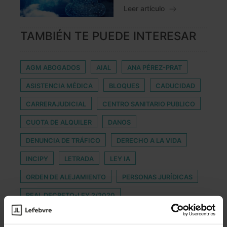
Leer artículo
TAMBIÉN TE PUEDE INTERESAR
AGM ABOGADOS
AIAL
ANA PÉREZ-PRAT
ASISTENCIA MÉDICA
BLOQUES
CADUCIDAD
CARRERAJUDICIAL
CENTRO SANITARIO PUBLICO
CUOTA DE ALQUILER
DANOS
DENUNCIA DE TRÁFICO
DERECHO A LA VIDA
INCIPY
LETRADA
LEY IA
ORDEN DE ALEJAMIENTO
PERSONAS JURÍDICAS
REAL DECRETO-LEY 2/2020
REGLAMENTO CONCURSAL