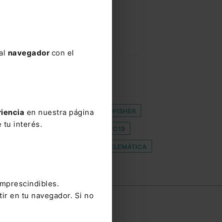
 al
navegador
con el
EMPLEADOS NOTARÍA
FIELDFISHER
riencia
en nuestra página
 tu interés.
RIMONIAL
MIGRANTES
MWC19
GURIDAD DIGITAL
SOLICITUD TELEMÁTICA
imprescindibles.
tir en tu navegador. Si no
e
Contacto