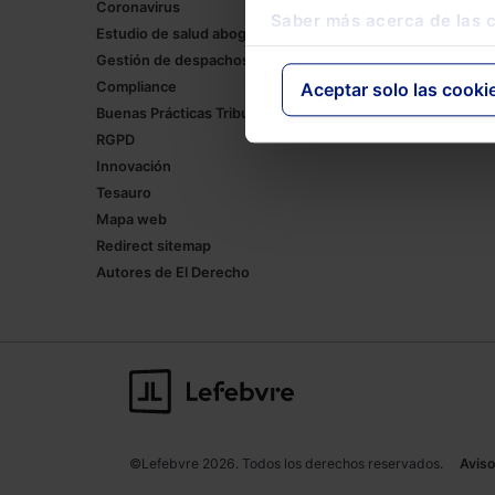
Coronavirus
Lefebvre
Saber más acerca de las 
Estudio de salud abogacía
Tienda onl
Gestión de despachos
Formación
Compliance
Empleos
Aceptar solo las cooki
Buenas Prácticas Tributarias
RGPD
Innovación
Tesauro
Mapa web
Redirect sitemap
Autores de El Derecho
©Lefebvre 2026. Todos los derechos reservados.
Aviso