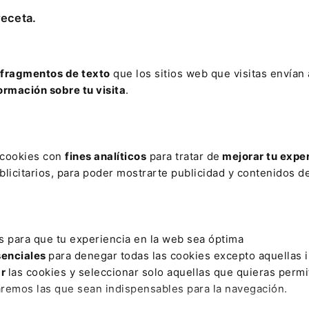
receta.
PROTECCIÓN DE DATOS
Leer artículo
fragmentos de texto
que los sitios web que visitas envían
ormación sobre tu visita
.
AR
ICA
CAMPAÑA DE APOYO
CORREIA
DERECHO AL HONOR
s cookies con
fines analíticos
para tratar de
mejorar tu expe
licitarios, para poder mostrarte publicidad y contenidos de
RIO
JUBILACIÓN ANTICIPADA
M A
MASCAREÑAS
MAT
 ELECTORAL
RAGJYL
RANKING
SECCIONES ICAM
SE
O
VIOLENCIA ECONOMICA
VIVIENDA FAMILIAR
ZOIDO
s para que tu experiencia en la web sea óptima
senciales
para denegar todas las cookies excepto aquellas 
ar
las cookies y seleccionar solo aquellas que quieras permi
ativo
Otras webs de Lefebvr
aremos las que sean indispensables para la navegación.