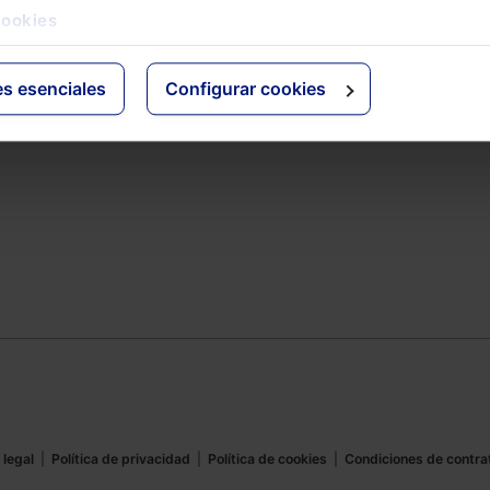
Espacioasesoria.com
cookies
ine
Espaciopymes.com
Blog de Actualidad
es esenciales
Configurar cookies
 legal
|
Política de privacidad
|
Política de cookies
|
Condiciones de contra