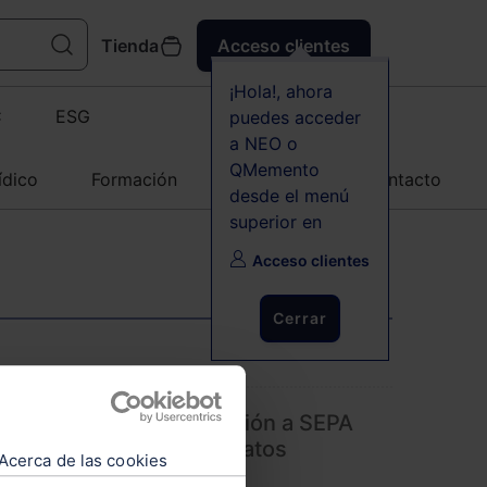
Tienda
Acceso clientes
¡Hola!, ahora
C
ESG
puedes acceder
a NEO o
QMemento
ídico
Formación
Agenda
Contacto
desde el menú
superior en
Acceso clientes
Cerrar
el formulario de adaptación a SEPA
va de la Protección de Datos
Acerca de las cookies
nt