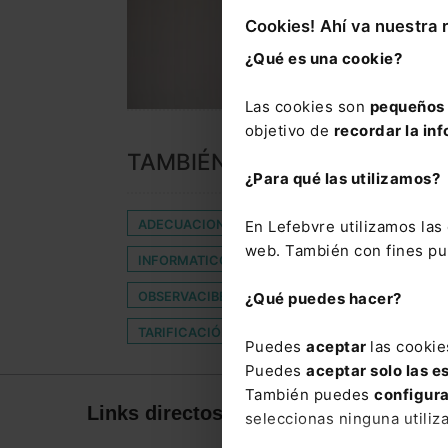
Cookies! Ahí va nuestra 
¿Qué es una cookie?
Las cookies son
pequeños 
objetivo de
recordar la inf
TAMBIÉN TE PUEDE INTERES
¿Para qué las utilizamos?
ADECUACION
ANCHA FIJA
AYUDA PÚBL
En Lefebvre utilizamos la
web. También con fines pub
INFORMATICO
INTENET
INTERÉS USURA
OBSERVACIBER
PRECARIO
PROPAGANDA
¿Qué puedes hacer?
TARIFICACIÓN ADICIONAL
TORRES QUEVED
Puedes
aceptar
las cookie
Puedes
aceptar solo las e
También puedes
configur
Links directos
Corpor
seleccionas ninguna utiliz