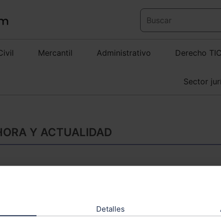
Civil
Mercantil
Administrativo
Derecho TI
Sector jur
 HORA Y ACTUALIDAD
Reflexiones sobre 
desde la perspecti
Detalles
Cristina Ribas Casademo