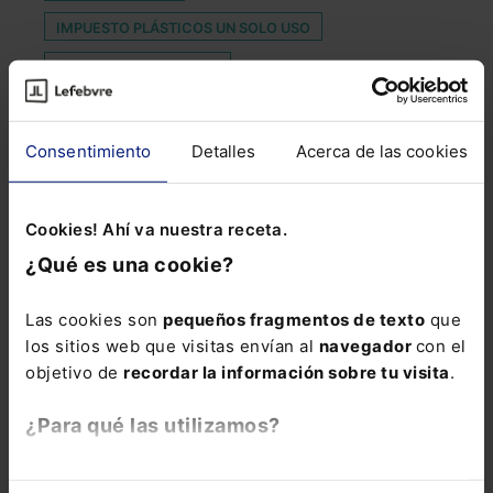
IMPUESTO PLÁSTICOS UN SOLO USO
INTERESES DE DEMORA
JUZGADOS CLÁUSULAS ABUSIVAS
MOVIMIENTO DE EFECTIVO
Consentimiento
Detalles
Acerca de las cookies
PERSONAS VULNERABLES
PLATAFORMAS TECNOLÓGICAS
Cookies! Ahí va nuestra receta.
¿Qué es una cookie?
SECTOR FINANCIERO
SEMINARIOS
SOBERANÍA DIGITAL
SOCIOS
Las cookies son
pequeños fragmentos de texto
que
los sitios web que visitas envían al
navegador
con el
TRANSPARENCIA FISCAL
objetivo de
recordar la información sobre tu visita
.
TRATAMIENTO DE DATOS
UNIVERSIDADES
¿Para qué las utilizamos?
VENTAS
En Lefebvre utilizamos las cookies con
fines