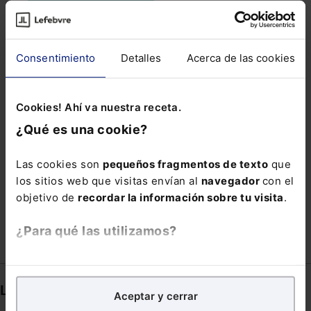
LEY CAMBIO CLIMATICO
LEY DE PROTECCIÓN DE LA SEGURIDAD CIUDADANA
Consentimiento
Detalles
Acerca de las cookies
MASC
MÁSTER FETTAF
MEDIAMBIENTAL
NEOBANCO
NEURO ENERGIA Y GESTION
Cookies! Ahí va nuestra receta.
NOTARIADO VIRTUAL
PLAN DE EMERGENCIA
¿Qué es una cookie?
PROLOGO
REFORMAS LEGISLATIVAS
Las cookies son
pequeños fragmentos de texto
que
SINGULAR
STARTUP
TECNOLOGICA
los sitios web que visitas envían al
navegador
con el
VILLA
objetivo de
recordar la información sobre tu visita
.
¿Para qué las utilizamos?
En Lefebvre utilizamos las cookies con
fines
analíticos
para tratar de
mejorar tu experiencia
en
Links directos
Aceptar y cerrar
nuestra página web. También con fines publicitarios,