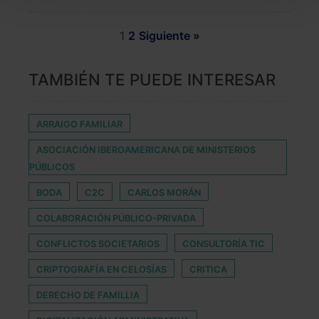
También puedes
configurar
las cookies y
seleccionar solo aquellas que quieras permitir en tu
1
2
Siguiente »
navegador. Si no seleccionas ninguna utilizaremos
las que sean indispensables para la navegación.
TAMBIÉN TE PUEDE INTERESAR
Saber más acerca de las cookies
ARRAIGO FAMILIAR
ASOCIACIÓN IBEROAMERICANA DE MINISTERIOS
PÚBLICOS
BODA
C2C
CARLOS MORÁN
COLABORACIÓN PÚBLICO-PRIVADA
CONFLICTOS SOCIETARIOS
CONSULTORÍA TIC
CRIPTOGRAFÍA EN CELOSÍAS
CRITICA
DERECHO DE FAMILLIA