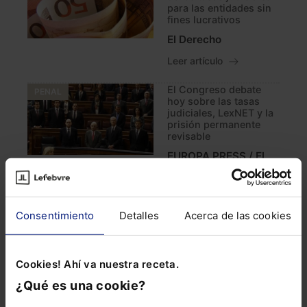
para las entidades sin
fines lucrativos
El Derecho
Leer artículo
El Congreso debate
PENAL
hoy sobre las tasas
judiciales, LexNET y la
prisión permanente
revisable
EUROPA PRESS / El
Derecho
Leer artículo
Consentimiento
Detalles
Acerca de las cookies
Los Administradores
SECTOR JURÍDICO
de Fincas colegiados
logran la exención de
las tasas judiciales
Cookies! Ahí va nuestra receta.
para las comunidades
de propietarios
¿Qué es una cookie?
El Derecho