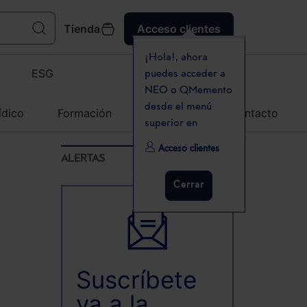
Tienda
Acceso clientes
¡Hola!, ahora
ESG
puedes acceder a
NEO o QMemento
desde el menú
ídico
Formación
Agenda
Contacto
superior en
Acceso clientes
ALERTAS
Cerrar
Suscríbete
ya a la