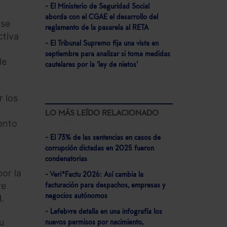
- El Ministerio de Seguridad Social
aborda con el CGAE el desarrollo del
 se
reglamento de la pasarela al RETA
ctiva
- El Tribunal Supremo fija una vista en
septiembre para analizar si toma medidas
de
cautelares por la 'ley de nietos'
r los
LO MÁS LEÍDO RELACIONADO
ento
- El 73% de las sentencias en casos de
corrupción dictadas en 2025 fueron
condenatorias
or la
- Veri*Factu 2026: Así cambia la
re
facturación para despachos, empresas y
negocios autónomos
l
.
- Lefebvre detalla en una infografía los
u
nuevos permisos por nacimiento,