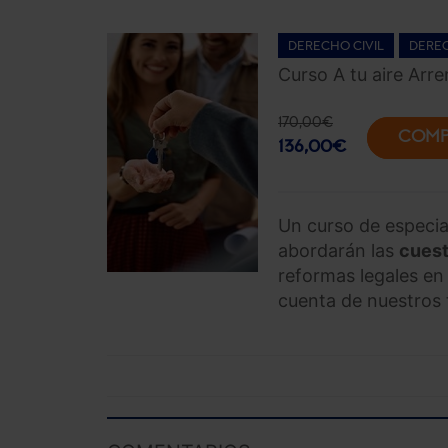
DERECHO CIVIL
DEREC
Curso A tu aire Arr
170,00
€
COMP
136,00
€
Un curso de especia
abordarán las
cuest
reformas legales en
cuenta de nuestros 