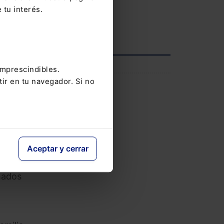
12-05-2026
 tu interés.
echos
ier
Ver agenda completa
 todas
INFORMACIÓN
imprescindibles.
blica
tir en tu navegador. Si no
el
Saber más
 la
Aceptar y cerrar
s
so:
onados