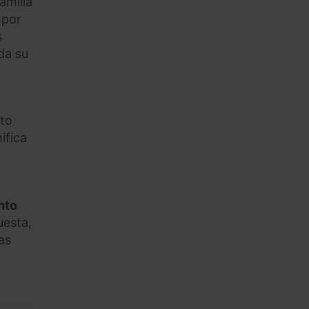
amilia
 por
s
da su
nto
ifica
nto
uesta,
as