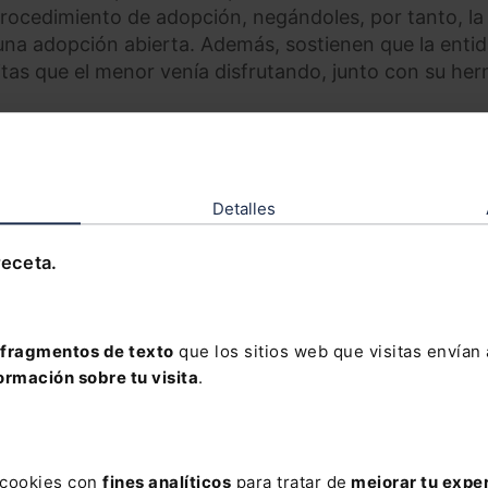
rocedimiento de adopción, negándoles, por tanto, la
una adopción abierta. Además, sostienen que la enti
itas que el menor venía disfrutando, junto con su he
entidad pública al conocer el fallecimiento de la ma
el nieto de los demandantes, ignorando los procedim
o de su hija "a la pérdida de toda esperanza" por la
suspendido las visitas con sus dos hijos y a que su hi
Detalles
 con fines de adopción.
receta.
uación, el TC recuerda su "asentada doctrina" acerca d
les y la ampliación de las facultades de los órganos
Derecho de familia".
fragmentos de texto
que los sitios web que visitas envían
ormación sobre tu visita
.
te en relación con el desarrollo de procedimientos d
o, de acogimiento y de adopción, "se encuentran en 
rdinaria importancia" y debe ofrecerse en ellos "una
ostentan intereses legítimos en la decisión a tomar".
s cookies con
fines analíticos
para tratar de
mejorar tu expe