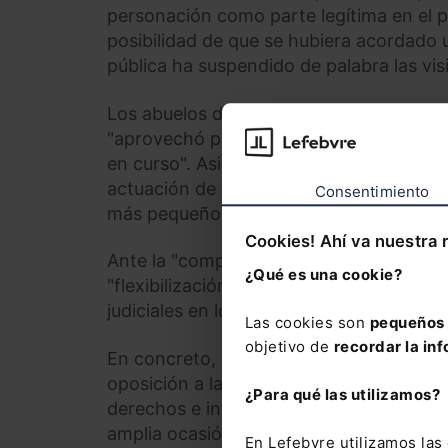
personación como parte legítima en el p
posibilidad de que se hubiera acordado 
pública ha suspendido de palabra las vis
Los abuelos del menor consideran que la 
"aprovechó para acelerar la adopción d
en curso". Asimismo, atribuyen el suicidi
actuación de la entidad pública al haber 
Consentimiento
más pequeño había sido dado en guarda
Cookies! Ahí va nuestra 
Ante la "complejidad procesal" de la sit
¿Qué es una cookie?
"flexibilización de las rigideces procesa
judiciales en los procesos afectantes al 
Las cookies son
pequeños 
objetivo de
recordar la inf
En concreto, precisa que, específicamen
oposición a la declaración de desampar
¿Para qué las utilizamos?
derechos e intereses legítimos de extrao
amplia ocasión de alegaciones a quienes 
En Lefebvre utilizamos la