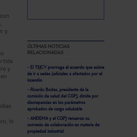
 con
,
n y
ÚLTIMAS NOTICIAS
do
RELACIONADAS
rtida
dre y
- El TSJCV prorroga el acuerdo que exime
de ir a sedes judiciales a afectados por el
 en
incendio
- Ricardo Bodas, presidente de la
comisión de salud del CGPJ, dimite por
discrepancias en los parámetros
ilias
aprobados de carga saludable
- ANDEMA y el CGPJ renuevan su
ro, lo
convenio de colaboración en materia de
propiedad industrial