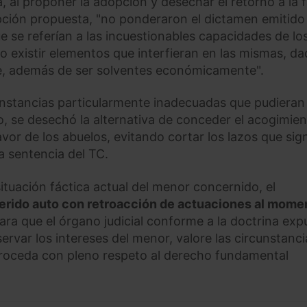
, al proponer la adopción y desechar el retorno a la f
opción propuesta, "no ponderaron el dictamen emitido
ue se referían a las incuestionables capacidades de lo
no existir elementos que interfieran en las mismas, da
able, además de ser solventes económicamente".
unstancias particularmente inadecuadas que pudieran
iño, se desechó la alternativa de conceder el acogimie
avor de los abuelos, evitando cortar los lazos que sign
la sentencia del TC.
ituación fáctica actual del menor concernido, el
eferido auto con retroacción de actuaciones al mome
ara que el órgano judicial conforme a la doctrina exp
rvar los intereses del menor, valore las circunstanci
 proceda con pleno respeto al derecho fundamental