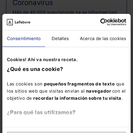
Coronavirus
Más de 40.000 suscriptores ya se informan con
nosotros
Email:
Consentimiento
Detalles
Acerca de las cookies
Cookies! Ahí va nuestra receta.
Consulta la información básica sobre
Protección de Datos
¿Qué es una cookie?
Las cookies son
pequeños fragmentos de texto
que
los sitios web que visitas envían al
navegador
con el
ENVIAR
objetivo de
recordar la información sobre tu visita
.
¿Para qué las utilizamos?
En Lefebvre utilizamos las cookies con
fines