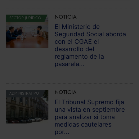
navegador. Si no seleccionas ninguna utilizaremos
las que sean indispensables para la navegación.
NOTICIA
SECTOR JURÍDICO
El Ministerio de
Saber más acerca de las cookies
Seguridad Social aborda
con el CGAE el
desarrollo del
reglamento de la
pasarela...
NOTICIA
ADMINISTRATIVO
El Tribunal Supremo fija
una vista en septiembre
para analizar si toma
medidas cautelares
por...