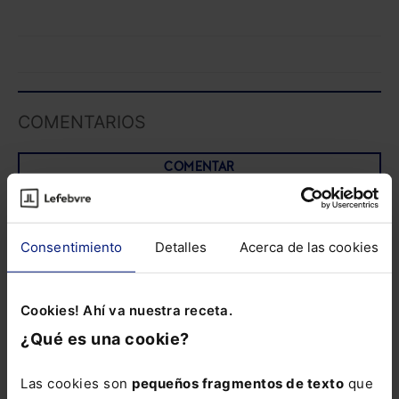
COMENTARIOS
COMENTAR
TAMBIÉN TE PUEDE INTERESAR
Consentimiento
Detalles
Acerca de las cookies
NOTICIA
SECTOR JURÍDICO
Cookies! Ahí va nuestra receta.
El TSJCV prorroga el
¿Qué es una cookie?
acuerdo que exime de ir
a sedes judiciales a
Las cookies son
pequeños fragmentos de texto
que
afectados por el