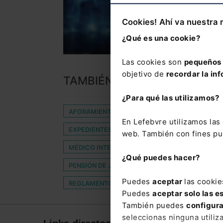
Cookies! Ahí va nuestra 
¿Qué es una cookie?
Las cookies son
pequeños 
objetivo de
recordar la inf
TAMBIÉN TE PUEDE INTERES
¿Para qué las utilizamos?
AFORAMIENTO
APLICABLES
COLECTIVO
En Lefebvre utilizamos la
EXPEDIENTES
FORO GERENCIAS LEGALES M
web. También con fines pub
MÉDICO INTERNO RESIDENTE
MEDIDA
M
¿Qué puedes hacer?
PENSIÓN DE JUBILACIÓN POR INCAPACIDAD ABS
Puedes
aceptar
las cookie
REGLAMENTO EUROPEO DE IA
SELIER ABOG
Puedes
aceptar solo las e
También puedes
configur
seleccionas ninguna utiliz