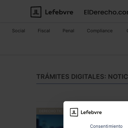
Social
Fiscal
Penal
Compliance
TRÁMITES DIGITALES: NOTI
DERECHO TIC
Consentimiento