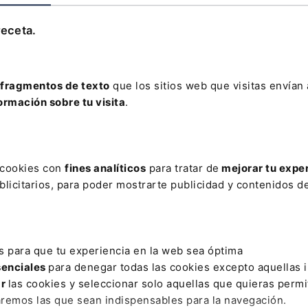
Leer artículo
receta.
fragmentos de texto
que los sitios web que visitas envían
ormación sobre tu visita
.
AR
S VULNERABLES
CONTRATACIÓN TIC
CUARTA
CUMPLEA
s cookies con
fines analíticos
para tratar de
mejorar tu expe
ÉXICO 2025
FUNDEEN
FUVEX
LEY ELECTORAL
LICEN
licitarios, para poder mostrarte publicidad y contenidos de
ODERNIZACIÓN DE LA JUSTICIA ESPAÑOLA
PARKING
PARTICI
OLUTA
PERFIL
PERSECUCIÓN DE LA PIRATERÍA
REFOR
s para que tu experiencia en la web sea óptima
ADOS
STRATEGY
UPC TELEKABEL WIEN
VULNERACIÓN DE
senciales
para denegar todas las cookies excepto aquellas 
ar
las cookies y seleccionar solo aquellas que quieras permi
aremos las que sean indispensables para la navegación.