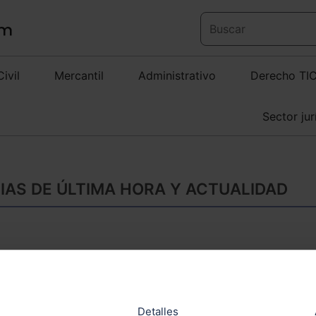
Civil
Mercantil
Administrativo
Derecho TI
Sector jur
CIAS DE ÚLTIMA HORA Y ACTUALIDAD
Indra agiliza los tr
mediante su sistem
Detalles
Europapress