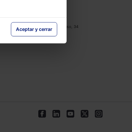
e
Contacto
Tel.: 91 210 80 00
clientes@lefebvre.es
Monasterios de Suso y Yuso, 34
Aceptar y cerrar
28049 Madrid