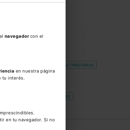
 al
navegador
con el
ÑOS
DESISTIMIENTO
DEUDAS TRIBUTARIAS
riencia
en nuestra página
CIA DE USO REPROGRÁFICO
 tu interés.
PACIÓN TELEMÁTICA
RÉGIMEN JURÍDICO DE LOS ANIMALES
 DERECHOS
ZOIDO
imprescindibles.
tir en tu navegador. Si no