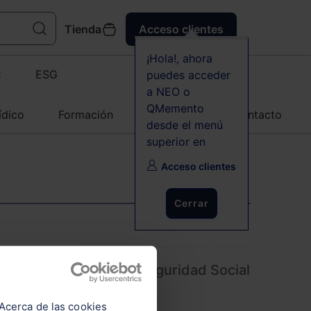
Tienda
Acceso clientes
¡Hola!, ahora
C
ESG
puedes acceder
a NEO o
QMemento
ídico
Formación
Agenda
Contacto
desde el menú
superior en
Acceso clientes
Cerrar
ámites digitales con la Seguridad Social
a de firma electrónica
Acerca de las cookies