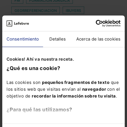
FM
FORMACIÓN JURÍDICA
GEORREFERENCIACION
IBUYERS
INNOVATE LAWYERS
INVERSIÓN DURANTE LA PANDEMIA
Consentimiento
Detalles
Acerca de las cookies
MERCADO ELÉCTRICO
MYTHOS
NOTABLEMENTE
OBLIGATORIO
PALACE
Cookies! Ahí va nuestra receta.
PBC
¿Qué es una cookie?
PROTECCIÓN INTEGRAL CONTRA LA VIOLENCIA DE
GÉNERO
Las cookies son
pequeños fragmentos de texto
que
los sitios web que visitas envían al
navegador
con el
REFUGIO
SECTOR DE TELECOMUNICACIONES
objetivo de
recordar la información sobre tu visita
.
SEGUIMIENTO ÉTICO
SOCIEDAD COTIZADA
¿Para qué las utilizamos?
TRANSPARENCIA FISCAL INTERNACIONAL
En Lefebvre utilizamos las cookies con
fines