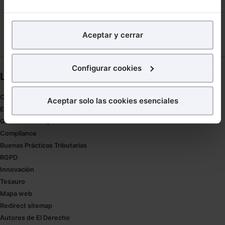
SIN ORDEN JUDICIAL
STANTIBUS
En Lefebvre utilizamos las cookies con
fines
analíticos
para tratar de
mejorar tu experiencia
en
Aceptar y cerrar
nuestra página web. También con fines publicitarios,
para poder mostrarte publicidad y contenidos de tu
interés.
Configurar cookies
Links directos
¿Qué puedes hacer?
Coronavirus
Aceptar solo las cookies esenciales
Puedes
aceptar
las cookies para que tu experiencia
Estudio de salud abogacía
en la web sea óptima
Gestión de despachos
Puedes
aceptar solo las esenciales
para denegar
Compliance
todas las cookies excepto aquellas imprescindibles.
Buenas Prácticas Tributarias
También puedes
configurar
las cookies y
RGPD
seleccionar solo aquellas que quieras permitir en tu
Innovación
navegador. Si no seleccionas ninguna utilizaremos
Tesauro
las que sean indispensables para la navegación.
Mapa web
Redirect sitemap
Saber más acerca de las cookies
Autores de El Derecho