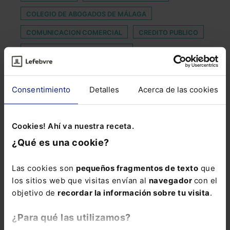
COLEGIO DE ABOGADOS DE MÁLAGA
COMUNICACION COMERCIAL
CREDITO PUBLICO
DEFENSA DE LA COMPETENCIA
DELITO DE FRAUDE DE SUBVENCIONES
ESTAFA
ÉTICA JUDICIAL
HUELLA DE VOZ
Consentimiento
Detalles
Acerca de las cookies
ICAMÁLAGA
IMPAGO DE HIPOTECA
Cookies! Ahí va nuestra receta.
INMEDIATAS
LLOYD´S REGISTER
MWC 2025
¿Qué es una cookie?
NOTIFICACIÓN ELECTRÓNICA
PELIGROSIDAD
PRESENTACIÓN ELECTRÓNICA
RDL
Las cookies son
pequeños fragmentos de texto
que
los sitios web que visitas envían al
navegador
con el
RECONOCIMIENTO BIOMÉTRICO
objetivo de
recordar la información sobre tu visita
.
RENDIMIENTO DEL TRABAJO
¿Para qué las utilizamos?
REPRESENTACIÓN PARITARIA