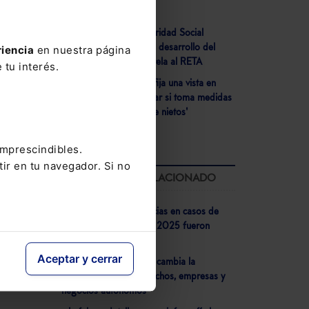
propiedad industrial
- El Ministerio de Seguridad Social
aborda con el CGAE el desarrollo del
riencia
en nuestra página
reglamento de la pasarela al RETA
 tu interés.
- El Tribunal Supremo fija una vista en
septiembre para analizar si toma medidas
cautelares por la 'ley de nietos'
imprescindibles.
tir en tu navegador. Si no
LO MÁS LEÍDO RELACIONADO
ará
- El 73% de las sentencias en casos de
tes
corrupción dictadas en 2025 fueron
r
condenatorias
 ...
Aceptar y cerrar
- Veri*Factu 2026: Así cambia la
facturación para despachos, empresas y
negocios autónomos