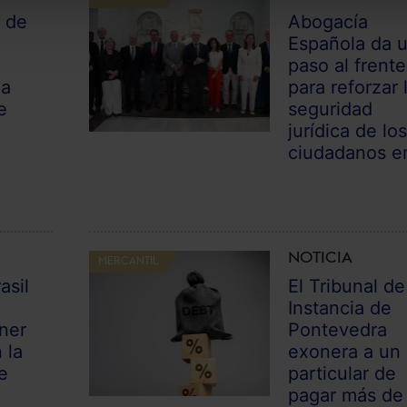
 de
Abogacía
Española da 
paso al frente
 a
para reforzar 
e
seguridad
jurídica de lo
ciudadanos en
NOTICIA
MERCANTIL
asil
El Tribunal de
Instancia de
ner
Pontevedra
 la
exonera a un
e
particular de
pagar más de