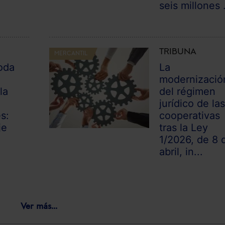
seis millones .
TRIBUNA
MERCANTIL
oda
La
modernizació
la
del régimen
jurídico de la
es:
cooperativas
je
tras la Ley
1/2026, de 8 
abril, in...
Ver más...