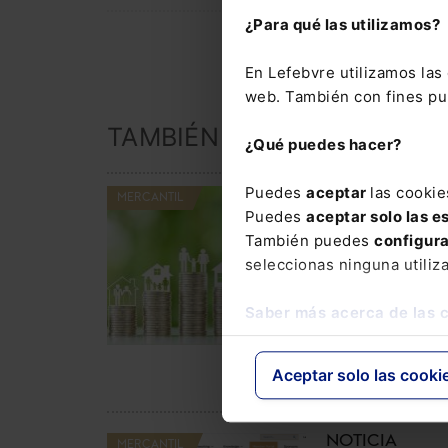
¿Para qué las utilizamos?
En Lefebvre utilizamos la
web. También con fines pub
TAMBIÉN TE PUEDE INTER
¿Qué puedes hacer?
Puedes
aceptar
las cookie
TRIBUNA
MERCANTIL
Puedes
aceptar solo las e
La segunda
También puedes
configur
oportunidad
seleccionas ninguna utiliz
sigue en fas
incertidumb
Saber más acerca de las 
judicial
Aceptar solo las cooki
NOTICIA
MERCANTIL