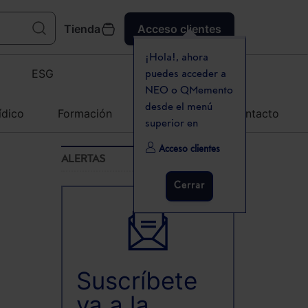
Tienda
Acceso clientes
¡Hola!, ahora
ESG
puedes acceder a
NEO o QMemento
desde el menú
ídico
Formación
Agenda
Contacto
superior en
Acceso clientes
ALERTAS
Cerrar
Suscríbete
ya a la