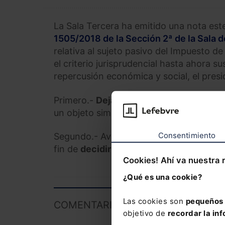
La Sala Tercera ha emitido una nota est
1505/2018 de la Sección 2ª de la Sala 
relativa al sujeto pasivo del Impuesto 
el criterio jurisprudencial hasta ahora 
repercusión económica y social, el pres
Primero.-
Dejar sin efecto todos los s
un objeto similar.
Consentimiento
Segundo.- Avocar al Pleno de la Sala el
fin de
decidir si dicho giro jurispruden
Cookies! Ahí va nuestra 
¿Qué es una cookie?
Las cookies son
pequeños 
COMENTARIOS
objetivo de
recordar la inf