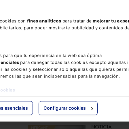
s cookies con
fines analíticos
para tratar de
mejorar tu expe
licitarios, para poder mostrarte publicidad y contenidos de
ESAR
s para que tu experiencia en la web sea óptima
NOTICIA
ADMINISTRATIVO
senciales
para denegar todas las cookies excepto aquellas 
La Audiencia
ar
las cookies y seleccionar solo aquellas que quieras permi
Provincial de
aremos las que sean indispensables para la navegación.
e de
Baleares juzg
re
a dos
cookies
narcotrafican
por blanquea
250.000 euros
es esenciales
Configurar cookies
NOTICIA
MERCANTIL