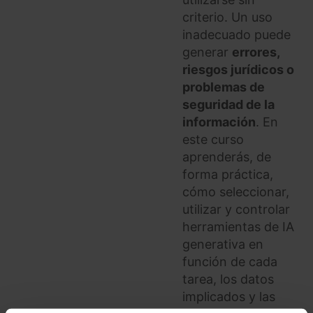
criterio. Un uso
inadecuado puede
generar
errores,
riesgos jurídicos o
problemas de
seguridad de la
información
. En
este curso
aprenderás, de
forma práctica,
cómo seleccionar,
utilizar y controlar
herramientas de IA
generativa en
función de cada
tarea, los datos
implicados y las