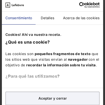
exigencias
normativas, con
casos reales y
aplicables desde el
Consentimiento
Detalles
Acerca de las cookies
primer momento.
La inscripción
Cookies! Ahí va nuestra receta.
incluye la
Guía
rápida: IA
¿Qué es una cookie?
generativa para la
Administración
Las cookies son
pequeños fragmentos de texto
que
Pública
en formato
los sitios web que visitas envían al
navegador
con el
electrónico durante
objetivo de
recordar la información sobre tu visita
.
6 meses.
¿Para qué las utilizamos?
En Lefebvre utilizamos las cookies con
fines
analíticos
para tratar de
mejorar tu experiencia
en
Aceptar y cerrar
nuestra página web. También con fines publicitarios,
para poder mostrarte publicidad y contenidos de tu