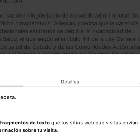
o declara.
no supone ningún juicio de culpabilidad ni imputación
 dicha circunstancia. Además, precisa que la carencia
ofesionales sanitarios se debió a la incapacidad de
 Salud, el que según el artículo 44 de la Ley General 
s de salud del Estado y de las Comunidades Autónoma
al del Estado o del Ministerio de Sanidad. No obstan
terio de Sanidad, el pronunciamiento no puede exten
Detalles
ualmente esos medios, la sentencia desestima las
al Ministerio de Sanidad que cese en el incumplimie
receta.
 protección. Además, observa que, expirado el estad
 la dirección del Ministerio de Sanidad sobre los Ser
r lo que deberían, en su caso, dirigirse a ellos.
fragmentos de texto
que los sitios web que visitas envían
ormación sobre tu visita
.