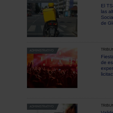
El TS
las a
Socia
de Gl
TRIBU
ADMINISTRATIVO
Fiest
de es
exper
licita
TRIBU
ADMINISTRATIVO
Valid