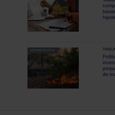
compr
basad
hipot
TRIBU
ADMINISTRATIVO
Polít
incen
propu
de in