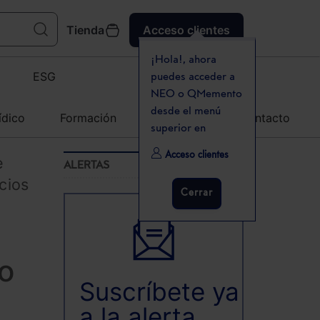
Tienda
Acceso clientes
¡Hola!, ahora
ESG
puedes acceder a
NEO o QMemento
desde el menú
ídico
Formación
Agenda
Contacto
superior en
Acceso clientes
e
ALERTAS
cios
Cerrar
ro
Suscríbete ya
a la alerta