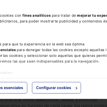
VO
DERECHO IA
s cookies con
fines analíticos
para tratar de
mejorar tu expe
iva en la administración pública. Herramientas, casos
licitarios, para poder mostrarte publicidad y contenidos de
webinar)
PRAR
s para que tu experiencia en la web sea óptima
senciales
para denegar todas las cookies excepto aquellas 
ar
las cookies y seleccionar solo aquellas que quieras permi
ligencia artificial generativa en la Administración p
aremos las que sean indispensables para la navegación.
idad y enfoque práctico.
cookies
ficial generativa ya está entrando en la Administración
das las herramientas sirven para lo mismo ni pueden
es esenciales
Configurar cookies
rio. Un uso inadecuado puede generar
errores, riesgos
as de seguridad de la información
. En este curso
 práctica, cómo seleccionar, utilizar y controlar
generativa en función de cada tarea, los datos impli