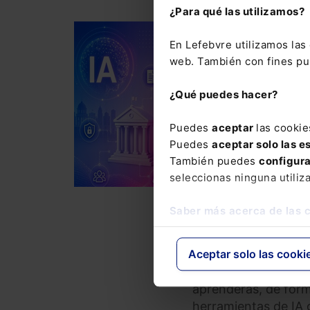
¿Para qué las utilizamos?
DERECHO ADMINISTRATI
En Lefebvre utilizamos la
Curso La IA generat
web. También con fines pub
límites (4 sesiones 
¿Qué puedes hacer?
415,00
€
COM
332,00
€
Puedes
aceptar
las cookie
Puedes
aceptar solo las e
También puedes
configur
Cómo aplicar la inte
seleccionas ninguna utiliz
con criterio, segur
Saber más acerca de las 
La inteligencia arti
pública, pero no to
Aceptar solo las cooki
utilizarse sin crite
jurídicos o problem
aprenderás, de forma
herramientas de IA 