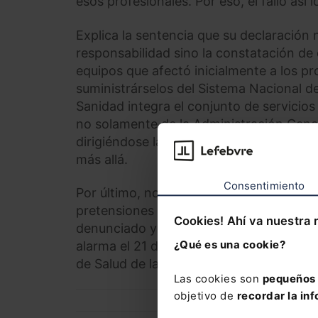
esos profesionales. Por eso, el fallo así l
Explica la sentencia que su declaración 
responsabilidad sino la constatación de
equipos que afectó inicialmente a los pr
suministrárselos del Sistema Nacional de
Sanidad integra el conjunto de servicio
no solamente de la Administración Gener
dirigiéndose la demanda contra el Minis
más allá.
Consentimiento
Por último, no constando que falten act
pretensiones de CESM de que se ordene 
Cookies! Ahí va nuestra 
denunciado y que suministre equipos de
¿Qué es una cookie?
alarma el 21 de junio de 2020, ha decaído
de Salud de las Comunidades Autónomas po
Las cookies son
pequeños 
objetivo de
recordar la inf