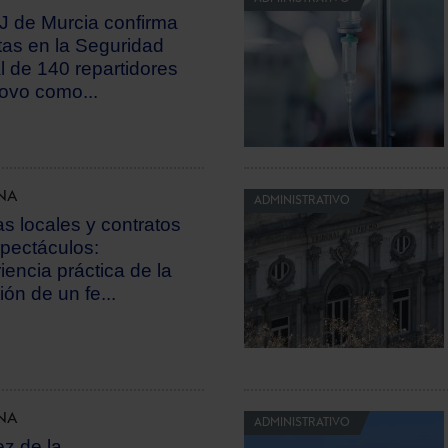
J de Murcia confirma
ltas en la Seguridad
l de 140 repartidores
ovo como...
NA
ADMINISTRATIVO
as locales y contratos
pectáculos:
iencia práctica de la
ción de un fe...
NA
ADMINISTRATIVO
ez de la