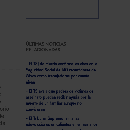
ÚLTIMAS NOTICIAS
RELACIONADAS
- El TSJ de Murcia confirma las altas en la
Seguridad Social de 140 repartidores de
Glovo como trabajadores por cuenta
ajena
o
- El TS avala que padres de víctimas de
o
asesinato puedan recibir ayuda por la
e
muerte de un familiar aunque no
orio,
convivieran
de
- El Tribunal Supremo limita las
 de
«devoluciones en caliente» en el mar a los