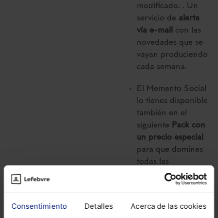
modificado. . Un
servicio de
alerta
vía e-mail
con las
novedades que se
vayan produciendo
cada semana.
El Memento Social
lo tienes disponible
también en el
siguiente
Pack con
un precio especial
para que domines
todas las
modificaciones en
materia Laboral y
de Seguridad
Consentimiento
Detalles
Acerca de las cookies
Social:
Pack