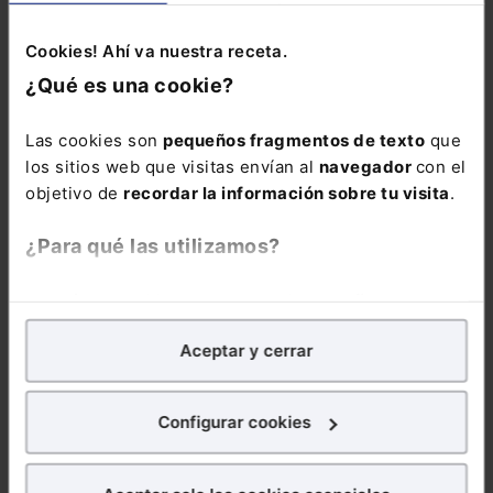
Memento Social +
Memento Express
Cookies! Ahí va nuestra receta.
Novedades
¿Qué es una cookie?
Sociales
Las cookies son
pequeños fragmentos de texto
que
los sitios web que visitas envían al
navegador
con el
objetivo de
recordar la información sobre tu visita
.
¿Para qué las utilizamos?
COMENTARIOS
En Lefebvre utilizamos las cookies con
fines
analíticos
para tratar de
mejorar tu experiencia
en
COMENTAR
Aceptar y cerrar
nuestra página web. También con fines publicitarios,
para poder mostrarte publicidad y contenidos de tu
interés.
Configurar cookies
¿Qué puedes hacer?
ALERTAS