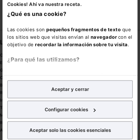
Cookies! Ahí va nuestra receta.
¿Qué es una cookie?
Las cookies son
pequeños fragmentos de texto
que
los sitios web que visitas envían al
navegador
con el
Links directos
objetivo de
recordar la información sobre tu visita
.
Coronavirus
¿Para qué las utilizamos?
Estudio de salud abogacía
Gestión de despachos
En Lefebvre utilizamos las cookies con
fines
Compliance
analíticos
para tratar de
mejorar tu experiencia
en
Buenas Prácticas Tributarias
Aceptar y cerrar
nuestra página web. También con fines publicitarios,
RGPD
para poder mostrarte publicidad y contenidos de tu
Innovación
interés.
Tesauro
Configurar cookies
Mapa web
¿Qué puedes hacer?
Redirect sitemap
Aceptar solo las cookies esenciales
Autores de El Derecho
Puedes
aceptar
las cookies para que tu experiencia