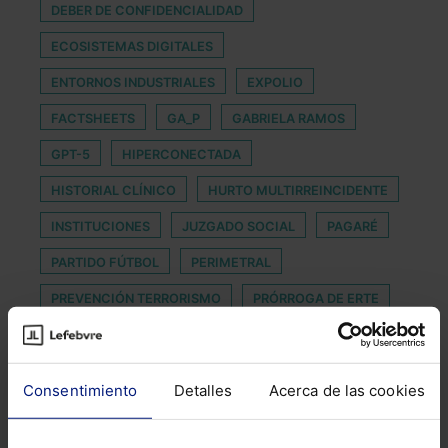
DEBER DE CONFIDENCIALIDAD
ECOSISTEMAS DIGITALES
ENTORNOS INDUSTRIALES
EXPOLIO
FACTSHEETS
GA_P
GABRIELA RAMOS
GPT-5
HIPERCONECTADA
HISTORIAL CLÍNICO
HURTO MULTIRREINCIDENTE
INSTITUCIONES
JUZGADO SOCIAL
PAGARÉ
PARTIDO FÚTBOL
PERIMETRAL
PREVENCIÓN TERRORISMO
PRÓRROGA DE ERTE
RENOVACIÓN
REORGANIZACIÓN EMPRESARIAL
RESPONSABILIDAD SOCIAL CORPORATIVA
SEXO
Consentimiento
Detalles
Acerca de las cookies
TEXTO REFUNDIDO DE LA LEY CONCURSAL
VIDEO
VOZ
ZELSIOR