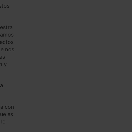
stos
estra
atamos
pectos
ue nos
las
n y
ia
ja con
que es
 lo