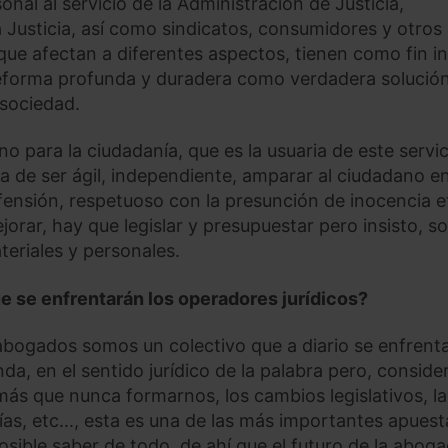
sonal al servicio de la Administración de Justicia,
 Justicia, así como sindicatos, consumidores y otros
ue afectan a diferentes aspectos, tienen como fin in
reforma profunda y duradera como verdadera solució
 sociedad.
o para la ciudadanía, que es la usuaria de este servic
a de ser ágil, independiente, amparar al ciudadano en
defensión, respetuoso con la presunción de inocencia e
rar, hay que legislar y presupuestar pero insisto, s
teriales y personales.
ue se enfrentarán los operadores jurídicos?
abogados somos un colectivo que a diario se enfrent
a, en el sentido jurídico de la palabra pero, conside
más que nunca formarnos, los cambios legislativos, la
ías, etc..., esta es una de las más importantes apuest
sible saber de todo, de ahí que el futuro de la aboga