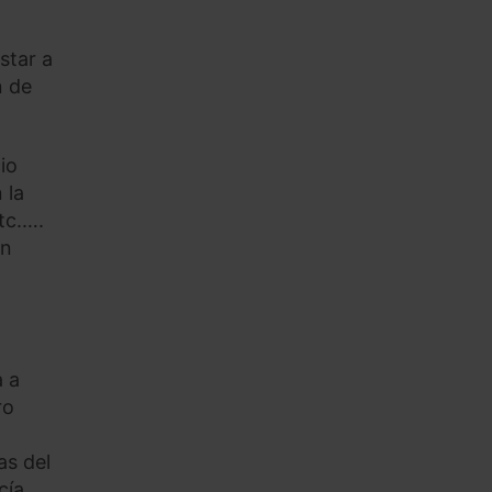
star a
n de
io
 la
tc.….
on
a a
ro
as del
cía