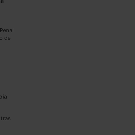
ha
 Penal
lo de
cia
otras