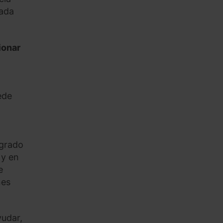
cada
ionar
ede
igrado
 y en
e
nes
yudar,