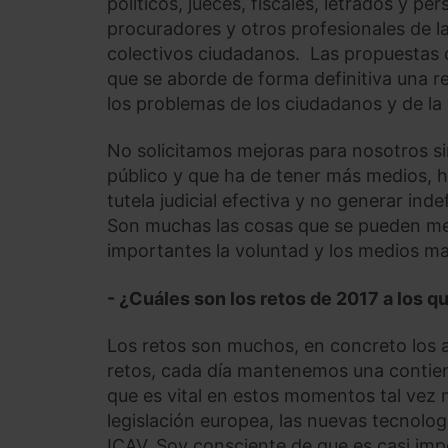
políticos, jueces, fiscales, letrados y per
procuradores y otros profesionales de la
colectivos ciudadanos. Las propuestas q
que se aborde de forma definitiva una 
los problemas de los ciudadanos y de la
No solicitamos mejoras para nosotros sin
público y que ha de tener más medios, h
tutela judicial efectiva y no generar in
Son muchas las cosas que se pueden mejo
importantes la voluntad y los medios ma
- ¿Cuáles son los retos de 2017 a los q
Los retos son muchos, en concreto los 
retos, cada día mantenemos una contiend
que es vital en estos momentos tal vez 
legislación europea, las nuevas tecnolog
ICAV. Soy consciente de que es casi impo