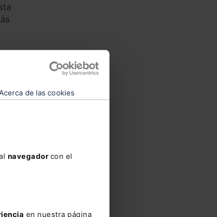
sta
más
 los
eden
Acerca de las cookies
ya
os de
 pagos
su
 al
navegador
con el
idor
sticia
icio
riencia
en nuestra página