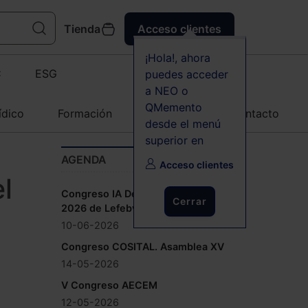
Tienda
Acceso clientes
¡Hola!, ahora
C
ESG
puedes acceder
a NEO o
QMemento
ídico
Formación
Agenda
Contacto
desde el menú
superior en
AGENDA
Acceso clientes
l
Congreso IA Derecho y Empresa
Cerrar
2026 de Lefebvre
10-06-2026
Congreso COSITAL. Asamblea XV
14-05-2026
V Congreso AECEM
12-05-2026