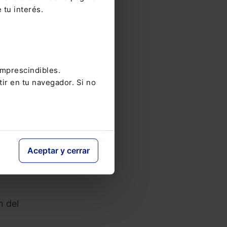
o?
 tu interés.
es en
d y el
y
imprescindibles.
giados
tir en tu navegador. Si no
 de
 Como
Aceptar y cerrar
o
n del