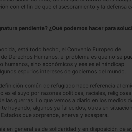
ón con el fin de que el asesoramiento y la defensa 
gnatura pendiente? ¿Qué podemos hacer para soluc
onocida, está todo hecho, el Convenio Europeo de
 de Derechos Humanos, el problema es que no se pu
 no humanos, sino económicos y ese es el hándicap
lgunos espurios intereses de gobiernos del mundo.
a definición común de refugiado hace referencia al em
 es el suyo por razones políticas, raciales, religiosas
las guerras. Lo que vemos a diario en los medios d
te huyendo, algunos ya fallecidos, otros en situacio
os Estados que sorprende, enerva y exaspera.
nía en general es de solidaridad y en disposición de a