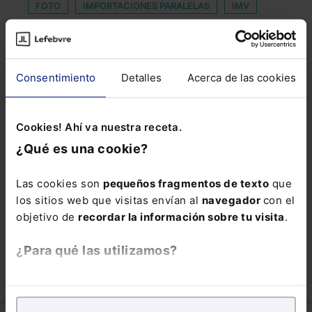
FOTO
IMPORTACIONES PARALELAS
IMV
INTERESADO
MESAS
MOROSO
NORMA
PERJUDICADO
Consentimiento
Detalles
Acerca de las cookies
PLANES DE PENSIONES DE EMPLEO
PROMOCIÓN PROFESIONAL
PUBLICACION
Cookies! Ahí va nuestra receta.
ROCAJUNYENT
RUIDO
¿Qué es una cookie?
SOCIEDADES GENERALES
TASA OFICIAL
THE SOCIAL MEDIA FAMILY
Las cookies son
pequeños fragmentos de texto
que
los sitios web que visitas envían al
navegador
con el
TIEMPO DE DESCANSO
objetivo de
recordar la información sobre tu visita
.
TRANSVERSALIDAD COMUNICATIVA
¿Para qué las utilizamos?
En Lefebvre utilizamos las cookies con
fines
analíticos
para tratar de
mejorar tu experiencia
en