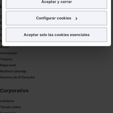
Aceptar y cerrar
nuestra página web. También con fines publicitarios,
Links directos
para poder mostrarte publicidad y contenidos de tu
interés.
Coronavirus
Configurar cookies
Estudio de salud abogacía
¿Qué puedes hacer?
Gestión de despachos
Aceptar solo las cookies esenciales
Compliance
Puedes
aceptar
las cookies para que tu experiencia
Buenas Prácticas Tributarias
en la web sea óptima
RGPD
Puedes
aceptar solo las esenciales
para denegar
Innovación
todas las cookies excepto aquellas imprescindibles.
Tesauro
También puedes
configurar
las cookies y
Mapa web
seleccionar solo aquellas que quieras permitir en tu
Redirect sitemap
navegador. Si no seleccionas ninguna utilizaremos
Autores de El Derecho
las que sean indispensables para la navegación.
Corporativo
Saber más acerca de las cookies
Lefebvre
Tienda online