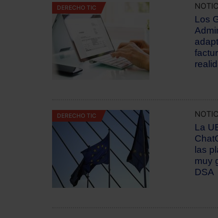
NOTIC
DERECHO TIC
Los G
Admin
adapt
factur
realid
NOTIC
DERECHO TIC
La UE
ChatG
las p
muy g
DSA