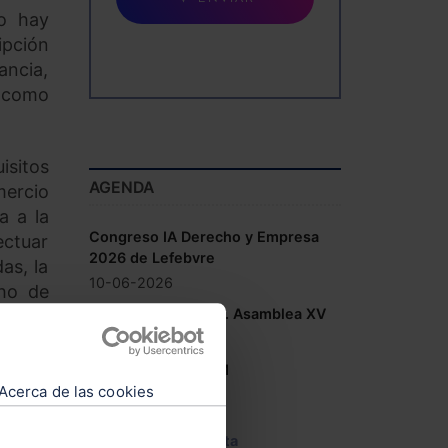
no hay
ipción
ancia,
t como
isitos
AGENDA
mercio
a a la
Congreso IA Derecho y Empresa
ectuar
2026 de Lefebvre
as, la
10-06-2026
cho de
Congreso COSITAL. Asamblea XV
14-05-2026
ca del
V Congreso AECEM
Texas,
Acerca de las cookies
12-05-2026
on las
s como
Ver agenda completa