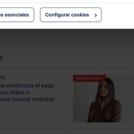
COMENTAR
es esenciales
Configurar cookies
R
IA
DERECHO TIC
cia moderniza el pago
sas online e
pora nuevos métodos