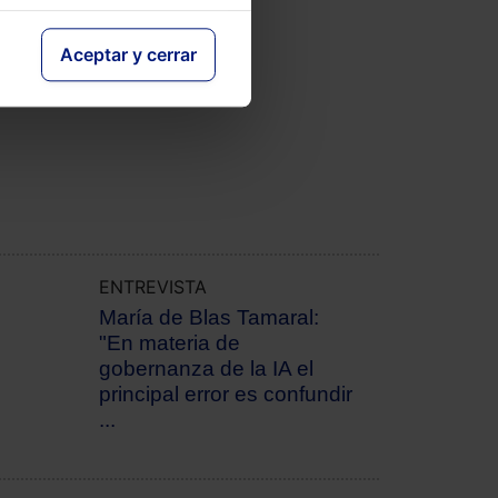
Aceptar y cerrar
ENTREVISTA
María de Blas Tamaral:
"En materia de
gobernanza de la IA el
principal error es confundir
...