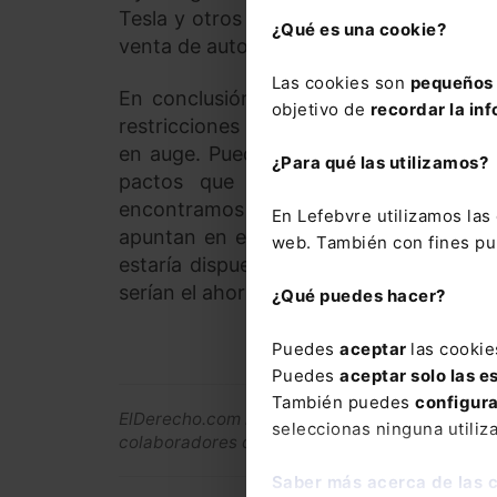
Tesla y otros fabricantes recientemente
¿Qué es una cookie?
venta de automóviles por fabricantes.
Las cookies son
pequeños 
En conclusión, la venta de automóviles
objetivo de
recordar la inf
restricciones legales adicionales en nues
en auge. Pueden recurrir a estos nuevo
¿Para qué las utilizamos?
pactos que tengan en vigor con s
encontramos ante un mercado cada vez
En Lefebvre utilizamos la
apuntan en esta línea. Según un estud
web. También con fines pub
estaría dispuesto a comprar un automóv
serían el ahorro en el precio (45%) y la 
¿Qué puedes hacer?
Puedes
aceptar
las cookie
Puedes
aceptar solo las e
También puedes
configur
ElDerecho.com no comparte necesariamente ni 
seleccionas ninguna utiliz
colaboradores de esta publicación
Saber más acerca de las 