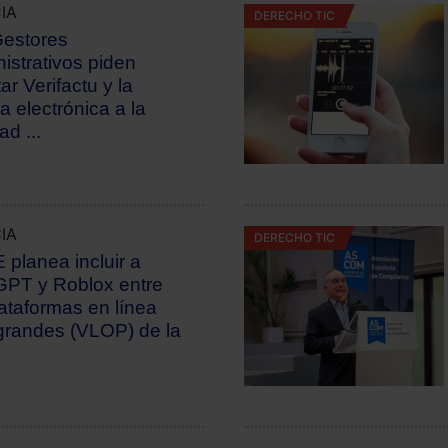
IA
DERECHO TIC
estores
istrativos piden
ar Verifactu y la
a electrónica a la
ad ...
IA
DERECHO TIC
 planea incluir a
PT y Roblox entre
lataformas en línea
randes (VLOP) de la