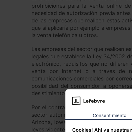
prohibiciones para la venta online de
necesidad de autorización previa antes 
de las empresas que realicen estas acti
que sí aplicaría por ejemplo a empresas 
la venta telefónica u otros.
Las empresas del sector que realicen es
legales que establece la Ley 34/2002 de
electrónico, requisitos que no difiere
venta por internet o a través de re
comunicaciones comerciales por correo e
posibilidad del consumidor a oponerse
desistimiento de la compra del vehículo 
Por el contrario, en algunos (cada vez
sector automoción que prohíbe la distri
Consentimiento
Arizona, Iowa, Virginia Occidental y 
leyes vigentes para posibilitar estas 
Cookies! Ahí va nuestra 