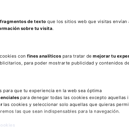
 está poniendo a prueba las limitaciones tradicionale
fragmentos de texto
que los sitios web que visitas envían
 a través de redes sociales e internet es un negoc
ormación sobre tu visita
.
tro país y
s canales de venta tanto fabricantes (con atención
u red de concesionarios) como concesionarios
 más tecnológico y exigente y los análisis de m
s cookies con
fines analíticos
para tratar de
mejorar tu expe
io reciente de Capgemini, uno de cada tres consum
licitarios, para poder mostrarte publicidad y contenidos de
il por Internet. Las dos razones principales para h
rapidez y sencillez de la operación (24%).
s para que tu experiencia en la web sea óptima
senciales
para denegar todas las cookies excepto aquellas 
ar
las cookies y seleccionar solo aquellas que quieras permi
se responsabiliza de las opiniones expresadas por los autor
aremos las que sean indispensables para la navegación.
cookies