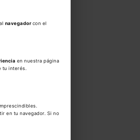
s a la
 al
navegador
con el
io sin
 a los
. Nos
ercado
riencia
en nuestra página
idores
 tu interés.
acerlo
imprescindibles.
tir en tu navegador. Si no
es o