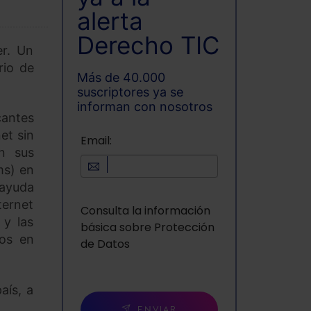
alerta
Derecho TIC
er. Un
rio de
Más de 40.000
suscriptores ya se
informan con nosotros
cantes
et sin
Email:
on sus
ms) en
 ayuda
ternet
Consulta la información
 y las
básica sobre Protección
ios en
de Datos
aís, a
ENVIAR