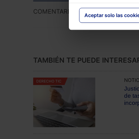
COMENTARIOS
Aceptar solo las cooki
TAMBIÉN TE PUEDE INTERESA
NOTIC
DERECHO TIC
Justi
de ta
incor