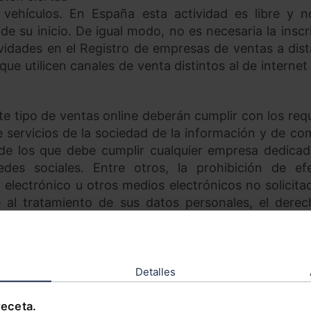
 vehículos. En España esta actividad es libre y 
de su inicio. De igual modo, no es necesaria la inscr
vidades en el Registro de empresas de ventas a dist
que utilicen canales de venta distintos al de interne
te tipo de ventas online deberán cumplir con los requ
 servicios de la sociedad de la información y de co
n de los que debe cumplir cualquier empresa dedicad
des sociales. Entre otros, la prohibición de ef
lectrónico u otros medios electrónicos no solicitad
 al tratamiento de sus datos personales, el dere
en un cierto plazo de tiempo, etc.
 menos) estados de EEUU, existe normativa específi
bución directa de automóviles por los fabricantes (
Detalles
Michigan). En 2015 Nueva Jersey y Maryland revocar
ventas. El modelo de venta de los nuevos fabricante
receta.