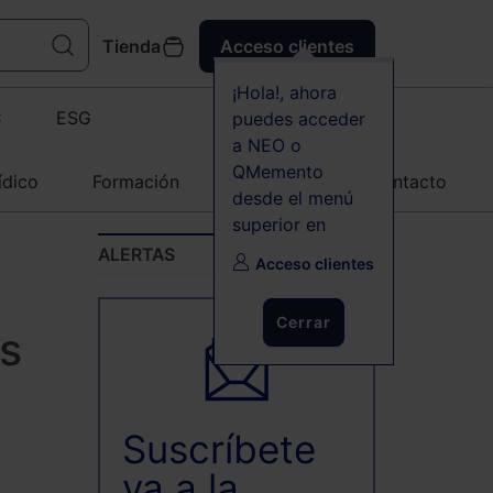
Tienda
Acceso clientes
¡Hola!, ahora
C
ESG
puedes acceder
a NEO o
QMemento
ídico
Formación
Agenda
Contacto
desde el menú
superior en
ALERTAS
Acceso clientes
Cerrar
os
Suscríbete
ya a la